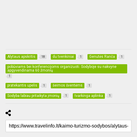
Alytaus apskritis
du tvenkiniai
Genutės Ranča
18
1
1
pobūviams bei konferencijoms organizuoti. Sodyboje su nakvyne
apgyvendinama 60 žmonių
1
pratekantis upelis
šeimos šventėms
1
1
Sodyba labiau pritaikyta įmonių
tvarkinga aplinka
1
1