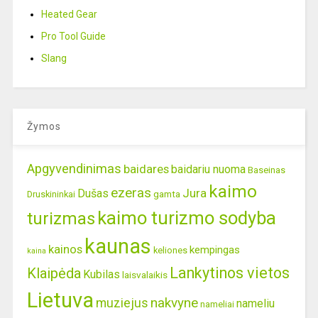
Heated Gear
Pro Tool Guide
Slang
Žymos
Apgyvendinimas
baidares
baidariu nuoma
Baseinas
kaimo
ezeras
Jura
Dušas
gamta
Druskininkai
kaimo turizmo sodyba
turizmas
kaunas
kainos
kempingas
keliones
kaina
Lankytinos vietos
Klaipėda
Kubilas
laisvalaikis
Lietuva
nakvyne
muziejus
nameliu
nameliai