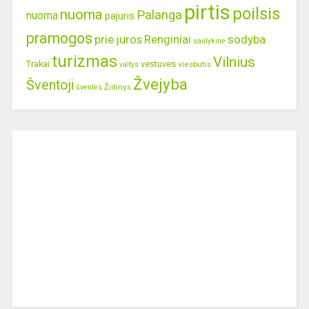
pirtis
poilsis
nuoma
Palanga
nuoma
pajuris
pramogos
prie juros
Renginiai
sodyba
saslykine
turizmas
Vilnius
Trakai
vestuves
viesbutis
valtys
Žvejyba
Šventoji
Židinys
šventės