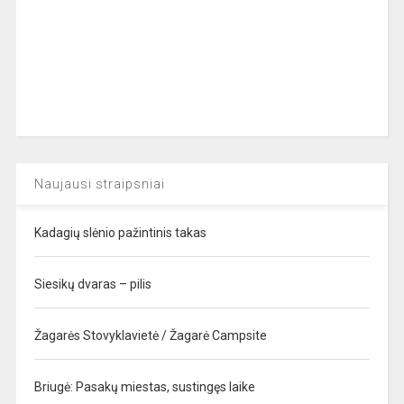
Naujausi straipsniai
Kadagių slėnio pažintinis takas
Siesikų dvaras – pilis
Žagarės Stovyklavietė / Žagarė Campsite
Briugė: Pasakų miestas, sustingęs laike