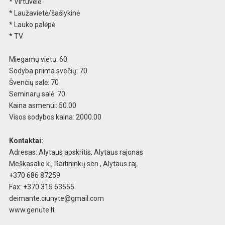
* Virtuvėlė
* Laužavietė/šašlykinė
* Lauko palėpė
* TV
Miegamų vietų: 60
Sodyba priima svečių: 70
Švenčių salė: 70
Seminarų salė: 70
Kaina asmenui: 50.00
Visos sodybos kaina: 2000.00
Kontaktai:
Adresas: Alytaus apskritis, Alytaus rajonas
Meškasalio k., Raitininkų sen., Alytaus raj.
+370 686 87259
Fax: +370 315 63555
deimante.ciunyte@gmail.com
www.genute.lt