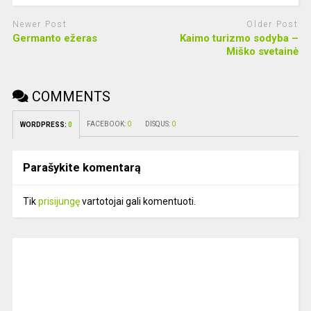
Newer Post
Older Post
Germanto ežeras
Kaimo turizmo sodyba –
Miško svetainė
COMMENTS
FACEBOOK:
0
DISQUS:
0
WORDPRESS:
0
Parašykite komentarą
Tik
prisijungę
vartotojai gali komentuoti.