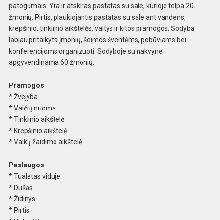
patogumais. Yra ir atskiras pastatas su sale, kurioje telpa 20
žmonių. Pirtis, plaukiojantis pastatas su sale ant vandens,
krepšinio, tinklinio aikštelės, valtys ir kitos pramogos. Sodyba
labiau pritaikyta įmonių, šeimos šventėms, pobūviams bei
konferencijoms organizuoti. Sodyboje su nakvyne
apgyvendinama 60 žmonių.
Pramogos
* Žvejyba
* Valčių nuoma
* Tinklinio aikštelė
* Krepšinio aikštelė
* Vaikų žaidimo aikštelė
Paslaugos
* Tualetas viduje
* Dušas
* Židinys
* Pirtis