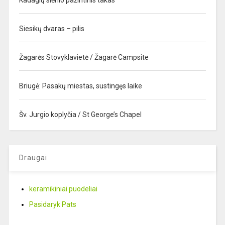
Kadagių slėnio pažintinis takas
Siesikų dvaras – pilis
Žagarės Stovyklavietė / Žagarė Campsite
Briugė: Pasakų miestas, sustingęs laike
Šv. Jurgio koplyčia / St George’s Chapel
Draugai
keramikiniai puodeliai
Pasidaryk Pats