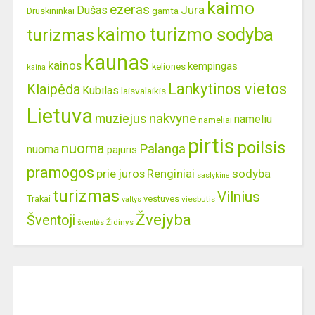
kaimo
ezeras
Jura
Dušas
gamta
Druskininkai
kaimo turizmo sodyba
turizmas
kaunas
kainos
kempingas
keliones
kaina
Lankytinos vietos
Klaipėda
Kubilas
laisvalaikis
Lietuva
nakvyne
muziejus
nameliu
nameliai
pirtis
poilsis
nuoma
Palanga
nuoma
pajuris
pramogos
prie juros
Renginiai
sodyba
saslykine
turizmas
Vilnius
Trakai
vestuves
viesbutis
valtys
Žvejyba
Šventoji
Židinys
šventės