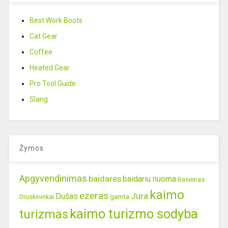
Best Work Boots
Cat Gear
Coffee
Heated Gear
Pro Tool Guide
Slang
Žymos
Apgyvendinimas
baidares
baidariu nuoma
Baseinas
kaimo
ezeras
Jura
Dušas
gamta
Druskininkai
kaimo turizmo sodyba
turizmas