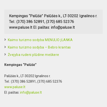
Kempingas “Palūšė” Palūšės k., LT-30202 Ignalinos r.
Tel.: (370) 386 52891, (370) 685 52376
www.paluse.lt El. paštas:
info@paluse.lt
Kaimo turizmo sodyba MĖNULIO ĮLANKA
Kaimo turizmo sodyba – Bebro krantas
Žvejyba rudeni plūdine meškere
Kempingas “Palūšė”
Palūšės k., LT-30202 Ignalinos r.
Tel.: (370) 386
52891, (370) 685 52376
www.paluse.lt
El. paštas:
info@paluse.lt