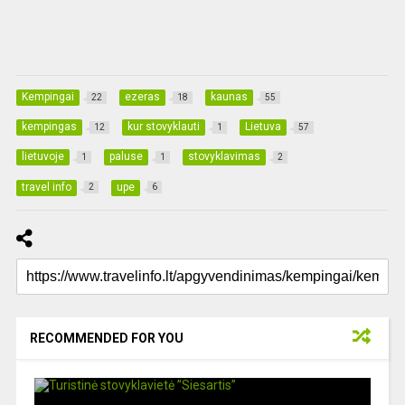
Kempingai
ezeras
kaunas
22
18
55
kempingas
kur stovyklauti
Lietuva
12
1
57
lietuvoje
paluse
stovyklavimas
1
1
2
travel info
upe
2
6
RECOMMENDED FOR YOU