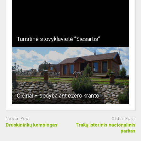
Turistinė stovyklavietė ”Siesartis”
Čičiriai – sodyba ant ežero kranto
Newer Post
Older Post
Druskininkų kempingas
Trakų istorinis nacionalinis
parkas