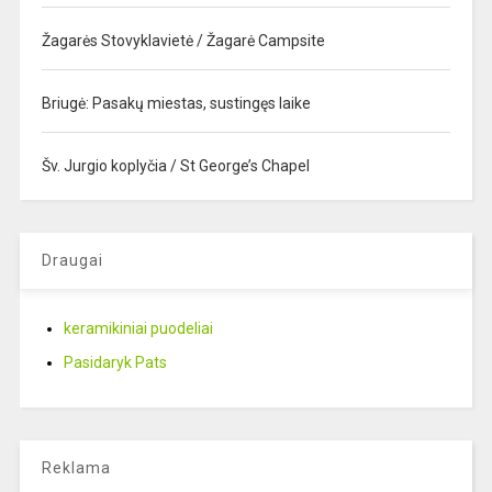
Žagarės Stovyklavietė / Žagarė Campsite
Briugė: Pasakų miestas, sustingęs laike
Šv. Jurgio koplyčia / St George’s Chapel
Draugai
keramikiniai puodeliai
Pasidaryk Pats
Reklama