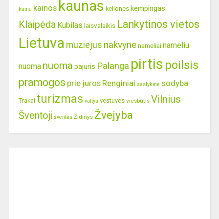
kaunas
kainos
kempingas
keliones
kaina
Lankytinos vietos
Klaipėda
Kubilas
laisvalaikis
Lietuva
nakvyne
muziejus
nameliu
nameliai
pirtis
poilsis
nuoma
Palanga
nuoma
pajuris
pramogos
prie juros
Renginiai
sodyba
saslykine
turizmas
Vilnius
Trakai
vestuves
viesbutis
valtys
Žvejyba
Šventoji
Židinys
šventės