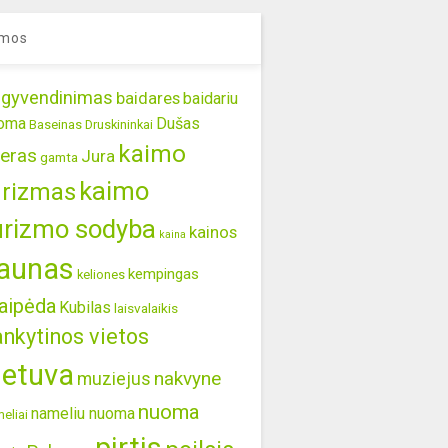
mos
gyvendinimas
baidares
baidariu
oma
Dušas
Baseinas
Druskininkai
kaimo
eras
Jura
gamta
kaimo
urizmas
urizmo sodyba
kainos
kaina
aunas
kempingas
keliones
aipėda
Kubilas
laisvalaikis
ankytinos vietos
ietuva
nakvyne
muziejus
nuoma
nameliu nuoma
eliai