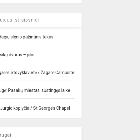
ujausi straipsniai
agių slėnio pažintinis takas
sikų dvaras – pilis
garės Stovyklavietė / Žagarė Campsite
ugė: Pasakų miestas, sustingęs laike
 Jurgio koplyčia / St George’s Chapel
augai