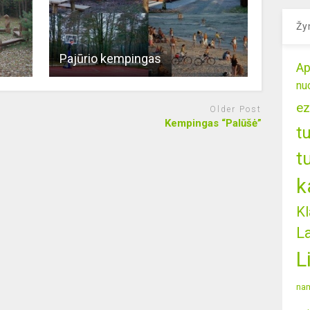
Žy
Pajūrio kempingas
Ap
nu
ez
Older Post
Kempingas “Palūšė”
t
t
k
Kl
L
L
nam