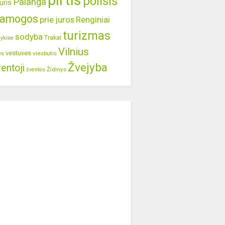
pirtis
poilsis
Palanga
uris
ramogos
prie juros
Renginiai
turizmas
sodyba
Trakai
lykine
Vilnius
vestuves
viesbutis
ys
Žvejyba
entoji
Židinys
šventės