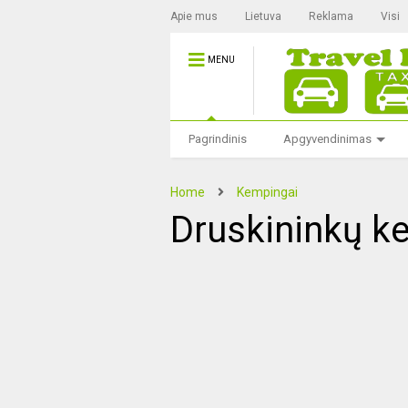
Apie mus
Lietuva
Reklama
Visi
MENU
Pagrindinis
Apgyvendinimas
Home
Kempingai
Druskininkų k