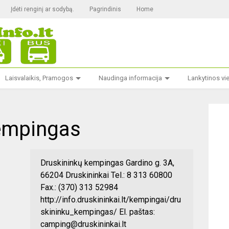
Įdėti renginį ar sodybą.
Pagrindinis
Home
Laisvalaikis, Pramogos
Naudinga informacija
Lankytinos vi
empingas
Druskininkų kempingas Gardino g. 3A,
66204 Druskininkai Tel.: 8 313 60800
Fax.: (370) 313 52984
http://info.druskininkai.lt/kempingai/dru
skininku_kempingas/ El. paštas:
camping@druskininkai.lt