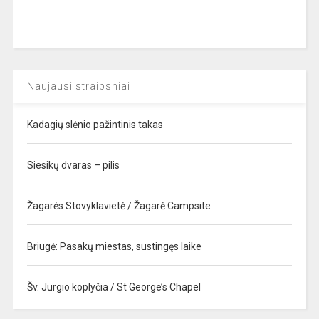
Naujausi straipsniai
Kadagių slėnio pažintinis takas
Siesikų dvaras – pilis
Žagarės Stovyklavietė / Žagarė Campsite
Briugė: Pasakų miestas, sustingęs laike
Šv. Jurgio koplyčia / St George’s Chapel