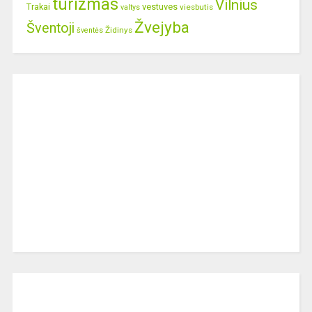
turizmas
Vilnius
Trakai
vestuves
viesbutis
valtys
Žvejyba
Šventoji
Židinys
šventės