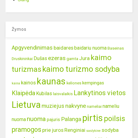
Žymos
Apgyvendinimas
baidares
baidariu nuoma
Baseinas
kaimo
ezeras
Jura
Dušas
gamta
Druskininkai
kaimo turizmo sodyba
turizmas
kaunas
kainos
kempingas
keliones
kaina
Lankytinos vietos
Klaipėda
Kubilas
laisvalaikis
Lietuva
nakvyne
muziejus
nameliu
nameliai
pirtis
poilsis
nuoma
Palanga
nuoma
pajuris
pramogos
prie juros
Renginiai
sodyba
saslykine