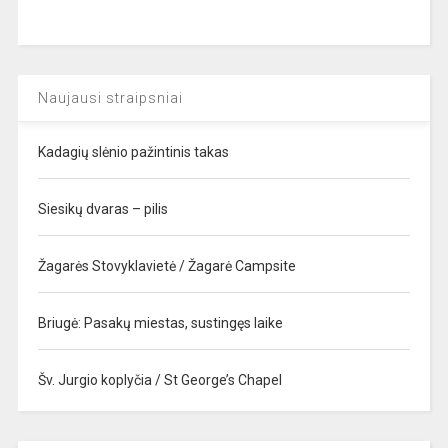
Naujausi straipsniai
Kadagių slėnio pažintinis takas
Siesikų dvaras – pilis
Žagarės Stovyklavietė / Žagarė Campsite
Briugė: Pasakų miestas, sustingęs laike
Šv. Jurgio koplyčia / St George’s Chapel