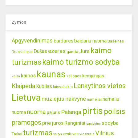
Žymos
Apgyvendinimas
baidares
baidariu nuoma
Baseinas
kaimo
ezeras
Jura
Dušas
gamta
Druskininkai
kaimo turizmo sodyba
turizmas
kaunas
kainos
kempingas
keliones
kaina
Lankytinos vietos
Klaipėda
Kubilas
laisvalaikis
Lietuva
nakvyne
muziejus
nameliu
nameliai
pirtis
poilsis
nuoma
Palanga
nuoma
pajuris
pramogos
prie juros
Renginiai
sodyba
saslykine
turizmas
Vilnius
Trakai
vestuves
viesbutis
valtys