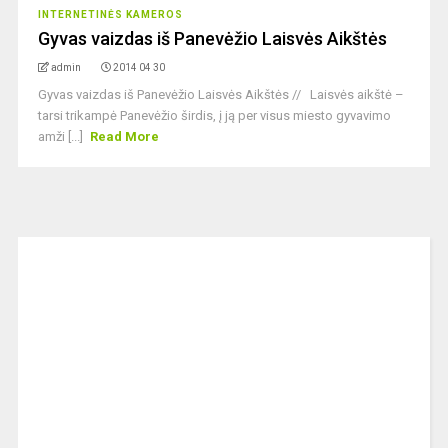
INTERNETINĖS KAMEROS
Gyvas vaizdas iš Panevėžio Laisvės Aikštės
admin
2014 04 30
Gyvas vaizdas iš Panevėžio Laisvės Aikštės // Laisvės aikštė –
tarsi trikampė Panevėžio širdis, į ją per visus miesto gyvavimo
amži [...]
Read More