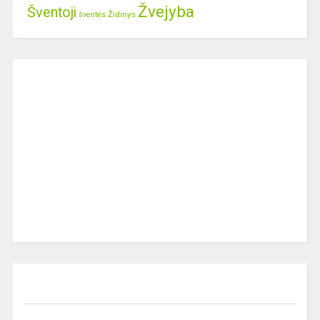
Žvejyba
Šventoji
Židinys
šventės