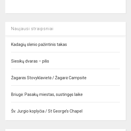
Naujausi straipsniai
Kadagių slėnio pažintinis takas
Siesikų dvaras – pilis
Žagarės Stovyklavietė / Žagarė Campsite
Briugė: Pasakų miestas, sustingęs laike
Šv. Jurgio koplyčia / St George’s Chapel