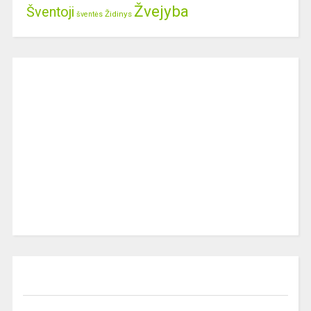
Žvejyba
Šventoji
Židinys
šventės