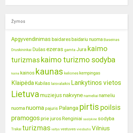
Žymos
Apgyvendinimas
baidares
baidariu nuoma
Baseinas
kaimo
ezeras
Jura
Dušas
gamta
Druskininkai
kaimo turizmo sodyba
turizmas
kaunas
kainos
kempingas
keliones
kaina
Lankytinos vietos
Klaipėda
Kubilas
laisvalaikis
Lietuva
nakvyne
muziejus
nameliu
nameliai
pirtis
poilsis
nuoma
Palanga
nuoma
pajuris
pramogos
prie juros
Renginiai
sodyba
saslykine
turizmas
Vilnius
Trakai
vestuves
viesbutis
valtys