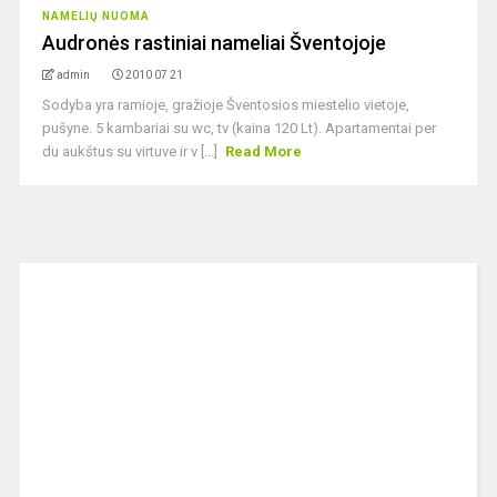
NAMELIŲ NUOMA
Audronės rastiniai nameliai Šventojoje
admin
2010 07 21
Sodyba yra ramioje, gražioje Šventosios miestelio vietoje,
pušyne. 5 kambariai su wc, tv (kaina 120 Lt). Apartamentai per
du aukštus su virtuve ir v [...]
Read More