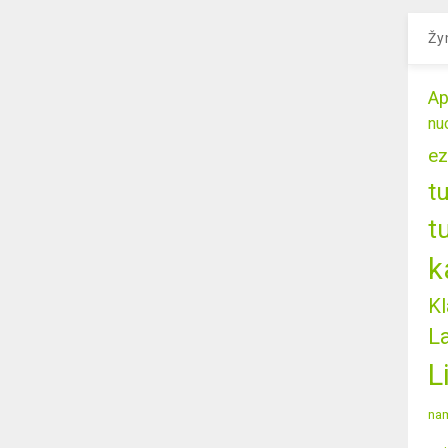
Žy
Ap
nu
ez
t
t
k
Kl
L
L
nam