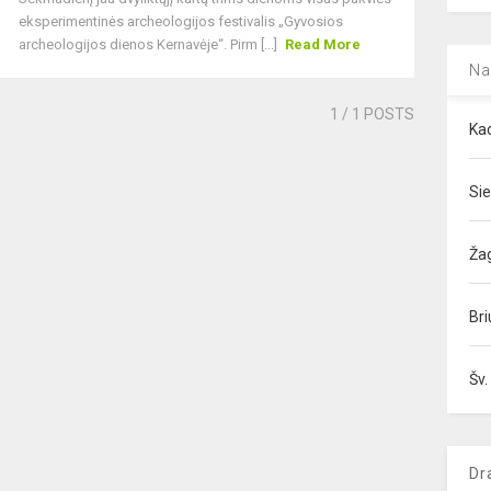
eksperimentinės archeologijos festivalis „Gyvosios
archeologijos dienos Kernavėje“. Pirm [...]
Read More
Na
1
/ 1 POSTS
Kad
Sie
Ža
Bri
Šv.
Dr