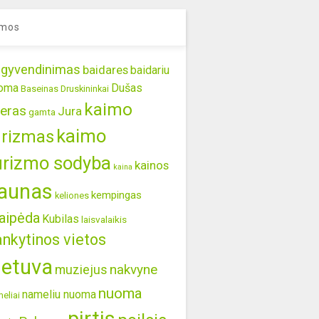
mos
gyvendinimas
baidares
baidariu
oma
Dušas
Baseinas
Druskininkai
kaimo
eras
Jura
gamta
kaimo
urizmas
urizmo sodyba
kainos
kaina
aunas
kempingas
keliones
aipėda
Kubilas
laisvalaikis
ankytinos vietos
ietuva
nakvyne
muziejus
nuoma
nameliu nuoma
eliai