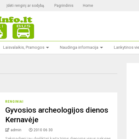
Įdėti renginį ar sodybą.
Pagrindinis
Home
Laisvalaikis, Pramogos
Naudinga informacija
Lankytinos vi
RENGINIAI
Gyvosios archeologijos dienos
Kernavėje
admin
2010 06 30
Sekmadienį jau dvyliktąjį kartą trims dienoms visus pakvies