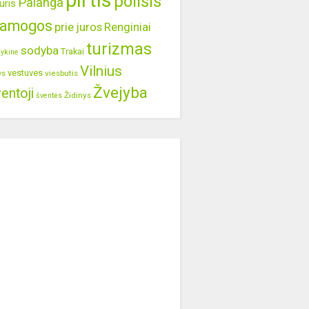
pirtis
poilsis
Palanga
uris
ramogos
prie juros
Renginiai
turizmas
sodyba
Trakai
lykine
Vilnius
vestuves
viesbutis
ys
Žvejyba
entoji
Židinys
šventės