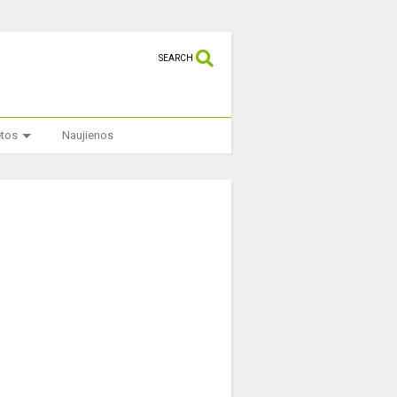
SEARCH
etos
Naujienos