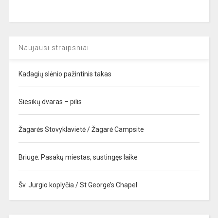
Naujausi straipsniai
Kadagių slėnio pažintinis takas
Siesikų dvaras – pilis
Žagarės Stovyklavietė / Žagarė Campsite
Briugė: Pasakų miestas, sustingęs laike
Šv. Jurgio koplyčia / St George’s Chapel