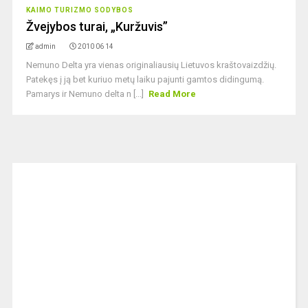
KAIMO TURIZMO SODYBOS
Žvejybos turai, „Kuržuvis”
admin
2010 06 14
Nemuno Delta yra vienas originaliausių Lietuvos kraštovaizdžių.
Patekęs į ją bet kuriuo metų laiku pajunti gamtos didingumą.
Pamarys ir Nemuno delta n [...]
Read More