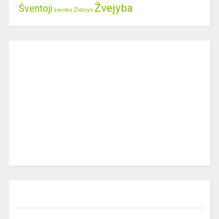
Žvejyba
Šventoji
Židinys
šventės