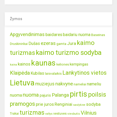
Žymos
Apgyvendinimas
baidares
baidariu nuoma
Baseinas
kaimo
ezeras
Jura
Dušas
gamta
Druskininkai
kaimo turizmo sodyba
turizmas
kaunas
kainos
kempingas
keliones
kaina
Lankytinos vietos
Klaipėda
Kubilas
laisvalaikis
Lietuva
nakvyne
muziejus
nameliu
nameliai
pirtis
poilsis
nuoma
Palanga
nuoma
pajuris
pramogos
prie juros
Renginiai
sodyba
saslykine
turizmas
Vilnius
Trakai
vestuves
viesbutis
valtys