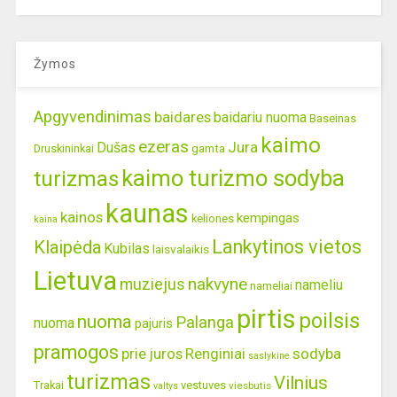
Žymos
Apgyvendinimas
baidares
baidariu nuoma
Baseinas
kaimo
ezeras
Jura
Dušas
gamta
Druskininkai
kaimo turizmo sodyba
turizmas
kaunas
kainos
kempingas
keliones
kaina
Lankytinos vietos
Klaipėda
Kubilas
laisvalaikis
Lietuva
nakvyne
muziejus
nameliu
nameliai
pirtis
poilsis
nuoma
Palanga
nuoma
pajuris
pramogos
prie juros
Renginiai
sodyba
saslykine
turizmas
Vilnius
Trakai
vestuves
viesbutis
valtys