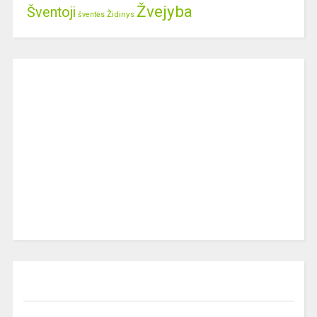
Žvejyba
Šventoji
Židinys
šventės