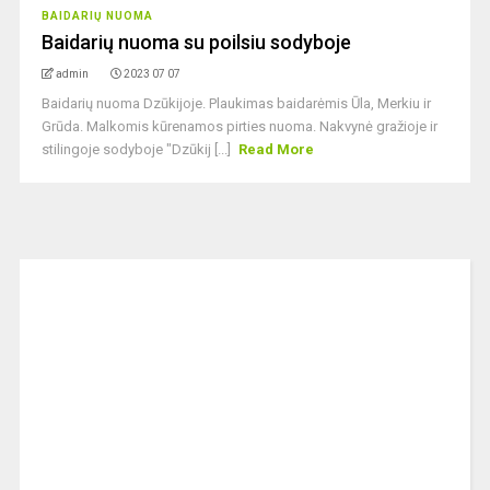
BAIDARIŲ NUOMA
Baidarių nuoma su poilsiu sodyboje
admin
2023 07 07
Baidarių nuoma Dzūkijoje. Plaukimas baidarėmis Ūla, Merkiu ir
Grūda. Malkomis kūrenamos pirties nuoma. Nakvynė gražioje ir
stilingoje sodyboje "Dzūkij [...]
Read More