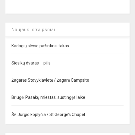
Naujausi straipsniai
Kadagių slėnio pažintinis takas
Siesikų dvaras – pilis
Žagarės Stovyklavietė / Žagarė Campsite
Briugė: Pasakų miestas, sustingęs laike
Šv. Jurgio koplyčia / St George’s Chapel