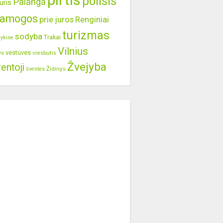
pirtis
poilsis
Palanga
uris
ramogos
prie juros
Renginiai
turizmas
sodyba
Trakai
lykine
Vilnius
vestuves
viesbutis
ys
Žvejyba
entoji
Židinys
šventės