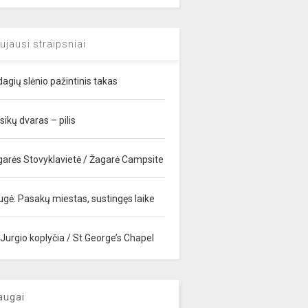
ujausi straipsniai
agių slėnio pažintinis takas
sikų dvaras – pilis
garės Stovyklavietė / Žagarė Campsite
ugė: Pasakų miestas, sustingęs laike
 Jurgio koplyčia / St George’s Chapel
augai