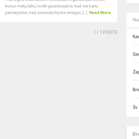
kuriuo metų laiku, todėl garantuojame, kad visi kartu
pamatysime, kaip pavasarį tirpsta sniegas, [...]
Read More
Na
1
/ 1 POSTS
Kad
Sie
Ža
Bri
Šv.
Dr