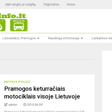
Įdėti renginį ar sodybą.
Pagrindinis
Home
Laisvalaikis, Pramogos
Naudinga informacija
Lankytinos vi
AKTYVUS POILSIS
Pramogos keturračiais
motociklais visoje Lietuvoje
admin
2010 06 09
Pramogos keturračiais motociklais organizuojamos bet