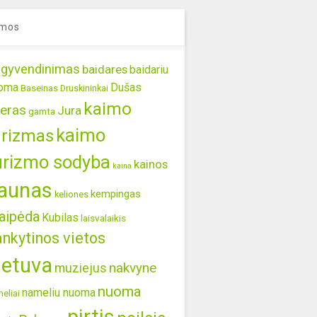
mos
gyvendinimas
baidares
baidariu
oma
Dušas
Baseinas
Druskininkai
kaimo
eras
Jura
gamta
kaimo
urizmas
urizmo sodyba
kainos
kaina
aunas
kempingas
keliones
aipėda
Kubilas
laisvalaikis
ankytinos vietos
ietuva
nakvyne
muziejus
nuoma
nameliu nuoma
eliai