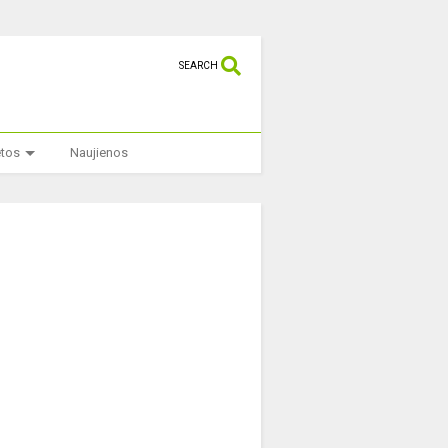
SEARCH
etos
Naujienos