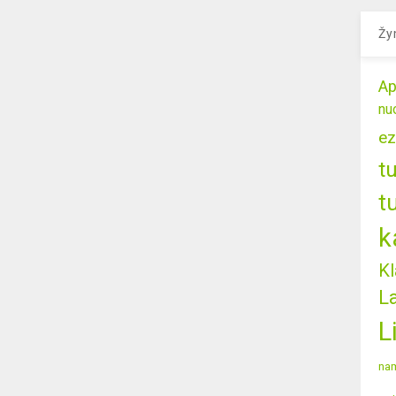
Žy
Ap
nu
ez
t
t
k
Kl
L
L
nam