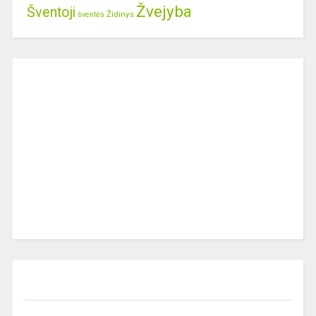
Žvejyba
Šventoji
Židinys
šventės