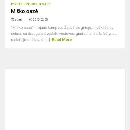
PIRTIS - POBUVIŲ SALĖ
Miško oazė
admin
2013 02 05
"Miško oazė" - rojaus kampelis Žaliosios girioje... Ilsėkitės su
šeima, su draugais, švęskite vestuves, gimtadienius, krikštynas,
renkite įmonės susit [...]
Read More