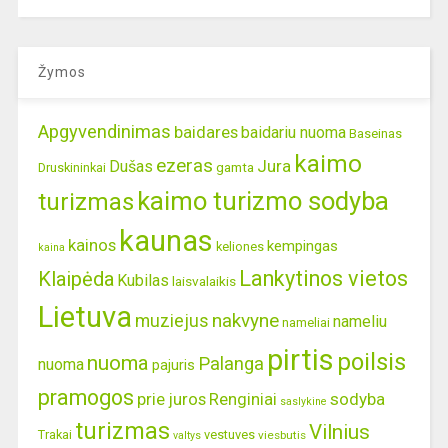
Žymos
Apgyvendinimas
baidares
baidariu nuoma
Baseinas
kaimo
ezeras
Jura
Dušas
gamta
Druskininkai
kaimo turizmo sodyba
turizmas
kaunas
kainos
kempingas
keliones
kaina
Lankytinos vietos
Klaipėda
Kubilas
laisvalaikis
Lietuva
nakvyne
muziejus
nameliu
nameliai
pirtis
poilsis
nuoma
Palanga
nuoma
pajuris
pramogos
prie juros
Renginiai
sodyba
saslykine
turizmas
Vilnius
Trakai
vestuves
viesbutis
valtys