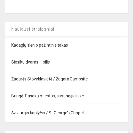
Naujausi straipsniai
Kadagių slėnio pažintinis takas
Siesikų dvaras – pilis
Žagarės Stovyklavietė / Žagarė Campsite
Briugė: Pasakų miestas, sustingęs laike
Šv. Jurgio koplyčia / St George’s Chapel