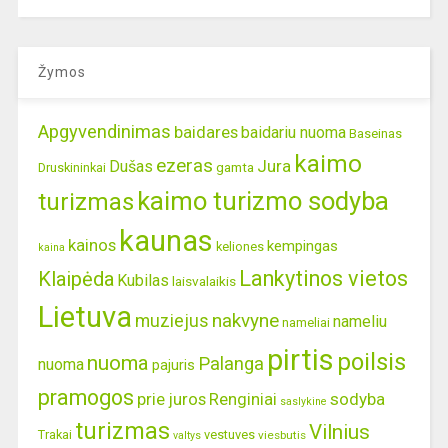
Žymos
Apgyvendinimas
baidares
baidariu nuoma
Baseinas
kaimo
ezeras
Jura
Dušas
gamta
Druskininkai
kaimo turizmo sodyba
turizmas
kaunas
kainos
kempingas
keliones
kaina
Lankytinos vietos
Klaipėda
Kubilas
laisvalaikis
Lietuva
nakvyne
muziejus
nameliu
nameliai
pirtis
poilsis
nuoma
Palanga
nuoma
pajuris
pramogos
prie juros
Renginiai
sodyba
saslykine
turizmas
Vilnius
Trakai
vestuves
viesbutis
valtys