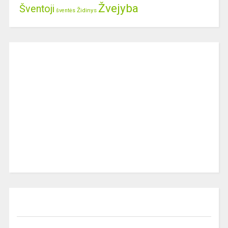
Žvejyba
Šventoji
Židinys
šventės