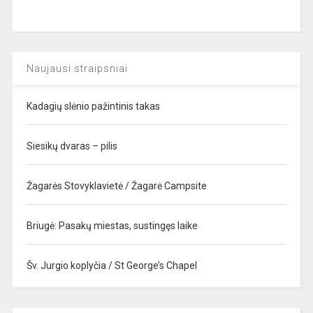
Naujausi straipsniai
Kadagių slėnio pažintinis takas
Siesikų dvaras – pilis
Žagarės Stovyklavietė / Žagarė Campsite
Briugė: Pasakų miestas, sustingęs laike
Šv. Jurgio koplyčia / St George’s Chapel