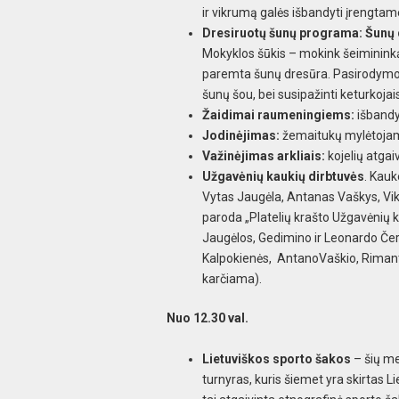
ir vikrumą galės išbandyti įrengta
Dresiruotų šunų programa: Šunų
Mokyklos šūkis – mokink šeimininką,
paremta šunų dresūra. Pasirodymo 
šunų šou, bei susipažinti keturkoja
Žaidimai raumeningiems:
išbandyk
Jodinėjimas:
žemaitukų mylėtojams
Važinėjimas arkliais:
kojelių atgaiv
Užgavėnių kaukių dirbtuvės
. Kauk
Vytas Jaugėla, Antanas Vaškys, Vik
paroda „Platelių krašto Užgavėnių k
Jaugėlos, Gedimino ir Leonardo Čer
Kalpokienės, AntanoVaškio, Rimanto
karčiama).
Nuo 12.30 val.
Lietuviškos sporto šakos
– šių me
turnyras, kuris šiemet yra skirtas L