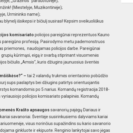
elyje, „Gražinos“ parduotuvėje);
amžink! (Miestelyje, Muzikontinėje);
lyje, Urmininko name);
u blynelį išsikepsi ir bičiulį susirasi! Kepsim sveikuoliškus
cijos komisariato
policijos pareigūnai reprezentuos Kauno
cijos pareigūno profesiją. Pasirodymo metu pademonstruos
ias priemones, naudojamas policijos darbe. Pareigūnai
grupių kūrimąsi, eigą ir svarbą stiprinant visuomenės
jos bičiulis „Amsis“, kuris džiugins jaunuosius šventės
Rumšiškėse?“ –
tai 2 valandų trukmės orientacinio pobūdžio
rį sups paslaptys bei džiugins patirtys orientuojantis
kirstys komandomis po 5 narius. Komandų registracija 2018-
es vyriausiojo policijos komisariato palapinės. Komandų
uomenės Krašto apsaugos
savanorių pajėgų Dariaus ir
kariai savanoriai. Šventėje susirinkusiems dalyviams kariai
ariuomenėje, visus norinčius supažindins su kario savanorio
udojama ginkluote ir ekipuote. Renginio lankytojai savo jėgas