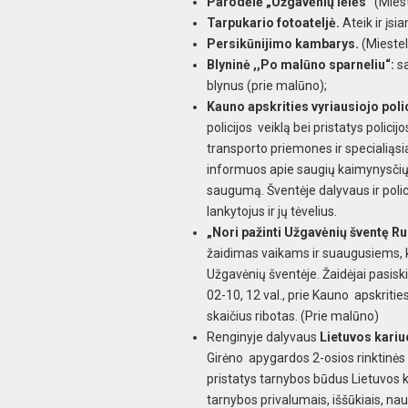
Parodėlė „Užgavėnių lėlės“
(Miest
Tarpukario fotoateljė.
Ateik ir įsi
Persikūnijimo kambarys.
(Mieste
Blyninė ,,Po malūno sparneliu“:
sa
blynus (prie malūno);
Kauno apskrities vyriausiojo poli
policijos veiklą bei pristatys poli
transporto priemones ir specialiąs
informuos apie saugių kaimynysčių 
saugumą. Šventėje dalyvaus ir polici
lankytojus ir jų tėvelius.
„Nori pažinti Užgavėnių šventę 
žaidimas vaikams ir suaugusiems, ku
Užgavėnių šventėje. Žaidėjai pasis
02-10, 12 val., prie Kauno apskriti
skaičius ribotas. (Prie malūno)
Renginyje dalyvaus
Lietuvos kari
Girėno apygardos 2-osios rinktinės 
pristatys tarnybos būdus Lietuvos k
tarnybos privalumais, iššūkiais, na