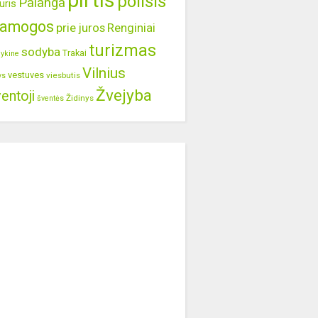
pirtis
poilsis
Palanga
uris
ramogos
prie juros
Renginiai
turizmas
sodyba
Trakai
lykine
Vilnius
vestuves
viesbutis
ys
Žvejyba
entoji
Židinys
šventės