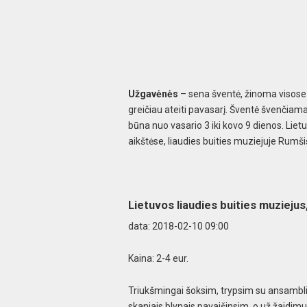
Užgavėnės
– sena šventė, žinoma visose E
greičiau ateiti pavasarį. Šventė švenčiama 
būna nuo vasario 3 iki kovo 9 dienos. Lie
aikštėse, liaudies buities muziejuje Rumši
Lietuvos liaudies buities muzieju
data: 2018-02-10
09:00
Kaina: 2-4 eur.
Triukšmingai šoksim, trypsim su ansambliai
skaniais blynais pavaišinsim, o už žaidimus