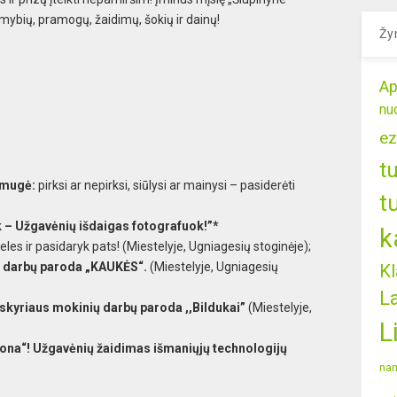
mybių, pramogų, žaidimų, šokių ir dainų!
Žy
Ap
nu
ez
t
ų mugė:
pirksi ar nepirksi, siūlysi ar mainysi – pasiderėti
t
 – Užgavėnių išdaigas fotografuok!”*
k
les ir pasidaryk pats! (Miestelyje, Ugniagesių stoginėje);
ų darbų paroda „KAUKĖS“.
(Miestelyje, Ugniagesių
Kl
L
skyriaus mokinių darbų paroda ,,Bildukai”
(Miestelyje,
L
uona“
!
Užgavėnių žaidimas išmaniųjų technologijų
nam