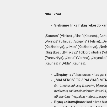
Nuo 12 val
.
Sieksime linksmybių rekordo kart
„Sutaras“ (Vilnius), „Šilas“ (Kaunas), „Goš
„Poringė“ (Vilnius), ,,Spigėns“ (Telšiai), „D
(Kaišiadorys), „Žilvita“ (Kaišiadorys), „Ne
(Grigiškės), „ByTikZyz“ folkloro studija (Vil
(Panevėžys); „Žeiria“ (Varėna), „Žolynukai
(Kaunas) ir „Alda“ (Kaunas).
,,Šiupinynas“:
kas suras – tas gal ir
„MALSENOS“ TRISPALVIAI ŠIMTM
šimtmečiui sukurtų Trispalvių blynelių.
netikėtais, tačiau kiekvienam lietuvi
tūkstančius Trispalvių – ateik, parag
Blynų kaštavojimas:
kad pilvas būt