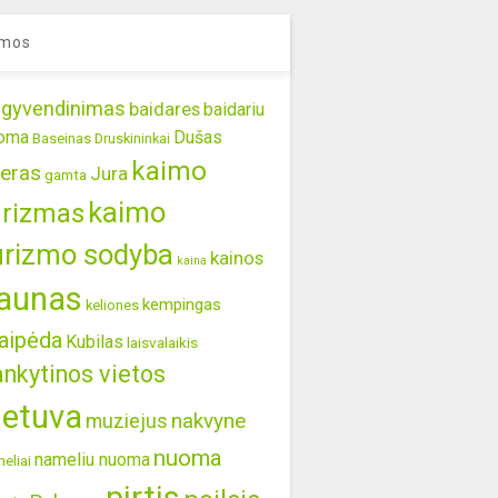
mos
gyvendinimas
baidares
baidariu
oma
Dušas
Baseinas
Druskininkai
kaimo
eras
Jura
gamta
kaimo
urizmas
urizmo sodyba
kainos
kaina
aunas
kempingas
keliones
aipėda
Kubilas
laisvalaikis
ankytinos vietos
ietuva
nakvyne
muziejus
nuoma
nameliu nuoma
eliai