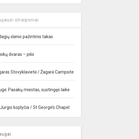
ujausi straipsniai
agių slėnio pažintinis takas
sikų dvaras – pilis
garės Stovyklavietė / Žagarė Campsite
ugė: Pasakų miestas, sustingęs laike
 Jurgio koplyčia / St George’s Chapel
augai