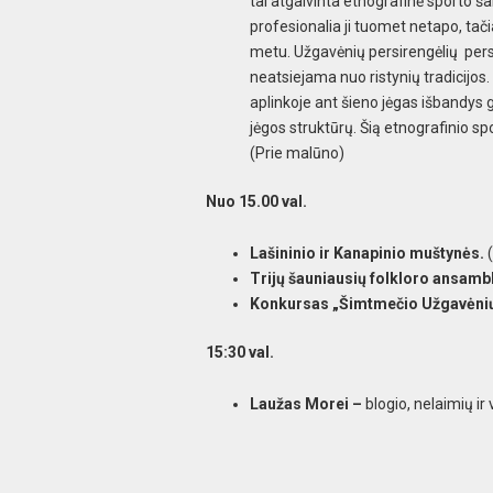
tai atgaivinta etnografinė sporto ša
profesionalia ji tuomet netapo, tač
metu. Užgavėnių persirengėlių pers
neatsiejama nuo ristynių tradicijos
aplinkoje ant šieno jėgas išbandys g
jėgos struktūrų. Šią etnografinio s
(Prie malūno)
Nuo 15.00 val.
Lašininio ir Kanapinio muštynės.
Trijų šauniausių folkloro ansamb
Konkursas „Šimtmečio Užgavėnių
15:30 val.
Laužas Morei –
blogio, nelaimių ir