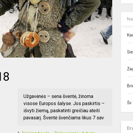
Na
Kad
Sie
Ža
18
Bri
Užgavėnės – sena šventė, žinoma
Šv.
visose Europos šalyse. Jos paskirtis –
išvyti žiemą, paskatinti greičiau ateiti
pavasarį. Šventė švenčiama likus 7 sav
Dr