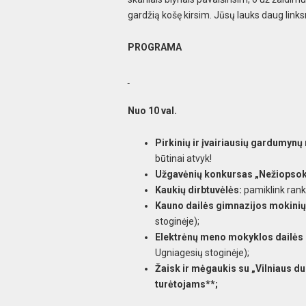
gardžią košę kirsim. Jūsų lauks daug links
PROGRAMA
Nuo 10 val.
Pirkinių ir įvairiausių gardumyn
būtinai atvyk!
Užgavėnių konkursas
„Nežiopsok
Kaukių dirbtuvėlės:
pamiklink ranke
Kauno dailės gimnazijos mokini
stoginėje);
Elektrėnų meno mokyklos dailės 
Ugniagesių stoginėje);
Žaisk ir mėgaukis su „Vilniaus d
turėtojams**;