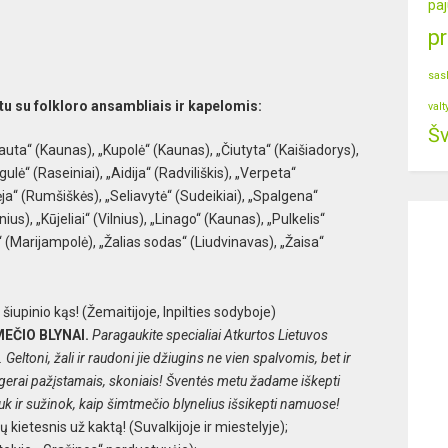
paj
p
sas
u su folkloro ansambliais ir kapelomis:
valt
Šv
tauta“ (Kaunas), „Kupolė“ (Kaunas), „Čiutyta“ (Kaišiadorys),
egulė“ (Raseiniai), „Aidija“ (Radviliškis), „Verpeta“
dėja“ (Rumšiškės), „Seliavytė“ (Sudeikiai), „Spalgena“
nius), „Kūjeliai“ (Vilnius), „Linago“ (Kaunas), „Pulkelis“
“ (Marijampolė), „Žalias sodas“ (Liudvinavas), „Žaisa“
 šiupinio kąs! (Žemaitijoje, Inpilties sodyboje)
EČIO BLYNAI.
Paragaukite specialiai Atkurtos Lietuvos
 Geltoni, žali ir raudoni jie džiugins ne vien spalvomis, bet ir
ui gerai pažįstamais, skoniais! Šventės metu žadame iškepti
auk ir sužinok, kaip šimtmečio blynelius išsikepti namuose!
ų kietesnis už kaktą! (Suvalkijoje ir miestelyje);