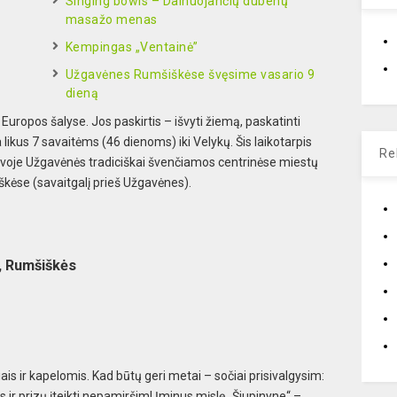
Singing bowls – Dainuojančių dubenų
masažo menas
Kempingas „Ventainė”
Užgavėnes Rumšiškėse švęsime vasario 9
dieną
uropos šalyse. Jos paskirtis – išvyti žiemą, paskatinti
likus 7 savaitėms (46 dienoms) iki Velykų. Šis laikotarpis
Re
tuvoje Užgavėnės tradiciškai švenčiamos centrinėse miestų
škėse (savaitgalį prieš Užgavėnes).
s, Rumšiškės
s ir kapelomis. Kad būtų geri metai – sočiai prisivalgysim:
 ir prizų įteikti nepamiršim! Įminus mįslę „Šiupinyne“ –