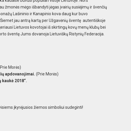
ka kadaise buvusi populiari visoje Lietuvoje. Nors
iau žmonės mėgo išbandyti jėgas įvairių susiėjimų ir švenčių
onažų Lašininio ir Kanapinio kova daug kur buvo
. Šiemet jau antrą kartą per Užgavėnių šventę autentiškoje
eriausi Lietuvos kovotojai iš skirtingų kovų menų klubų bei
porto šventę Jums dovanoja Lietuviškų Ristynių Federacija.
(Prie Morės)
lių apdovanojimai.
(Prie Morės)
 kaukė 2018“.
 visiems įkyrėjusios žiemos simboliui sudeginti!