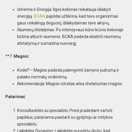
Ištvermė ir Energija:
Ilgos kelionės reikalauja išlaikyti
energiją.
BCAA
papildai užtikrina, kad tavo organizmas
gaus reikalingą deguonį, išlaikydamas tave aktyvų.
Raumenų Atstatymas:
Po intensyvaus kūno krūvio kelionėje
būtina atkurti raumenis. BCAA padeda skatinti raumenų
atstatymą ir sumažina nuovargį.
**7.
Magnis:
Kodėl?
– Magnis padeda palengvinti žarnyno judrumą ir
palaiko normalų virškinimą.
Rekomendacija:
Magnio citratas arba chelatuotas magnis.
Patarimai:
Konsultuokitės su specialistu:
Prieš pradedant vartoti
papildus, patariama pasitarti su gydytoju ar mitybos
specialistu.
Laikykitės Dozavimo:
Laikykitės nurodytų dozių, kad