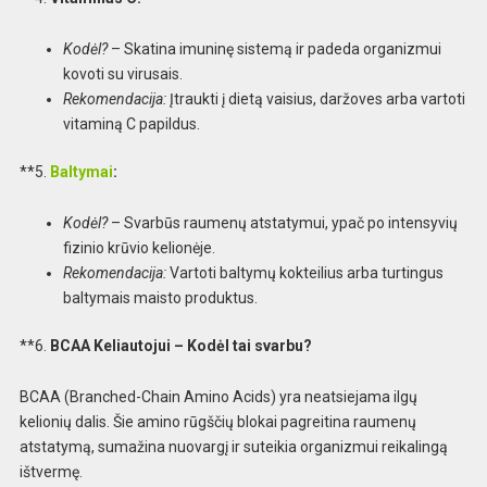
Kodėl?
– Skatina imuninę sistemą ir padeda organizmui
kovoti su virusais.
Rekomendacija:
Įtraukti į dietą vaisius, daržoves arba vartoti
vitaminą C papildus.
**5.
Baltymai
:
Kodėl?
– Svarbūs raumenų atstatymui, ypač po intensyvių
fizinio krūvio kelionėje.
Rekomendacija:
Vartoti baltymų kokteilius arba turtingus
baltymais maisto produktus.
**6.
BCAA Keliautojui – Kodėl tai svarbu?
BCAA (Branched-Chain Amino Acids) yra neatsiejama ilgų
kelionių dalis. Šie amino rūgščių blokai pagreitina raumenų
atstatymą, sumažina nuovargį ir suteikia organizmui reikalingą
ištvermę.