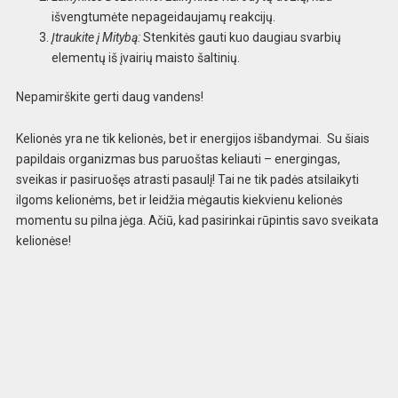
išvengtumėte nepageidaujamų reakcijų.
Įtraukite į Mitybą:
Stenkitės gauti kuo daugiau svarbių
elementų iš įvairių maisto šaltinių.
Nepamirškite gerti daug vandens!
Kelionės yra ne tik kelionės, bet ir energijos išbandymai. Su šiais
papildais organizmas bus paruoštas keliauti – energingas,
sveikas ir pasiruošęs atrasti pasaulį! Tai ne tik padės atsilaikyti
ilgoms kelionėms, bet ir leidžia mėgautis kiekvienu kelionės
momentu su pilna jėga. Ačiū, kad pasirinkai rūpintis savo sveikata
kelionėse!