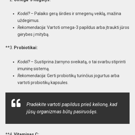
Kodėl?
– Palaiko gerą širdies ir smegenų veiklą, mažina
uždegimus.
Rekomendacija:
Vartoti omega-3 papildus arba įtraukti jūros
gėrybes į mitybą.
**3.
Probiotikai:
Kodėl?
– Sustiprina žarnyno sveikatą, o tai svarbu stiprinti
imuninę sistemą.
Rekomendacija:
Gerti probiotikų turinčius jogurtus arba
vartoti probiotikų kapsules.
Pradėkite vartoti papildus prieš kelionę, kad
jūsų organizmas būtų pasiruošęs.
**4.
Vitaminas C: