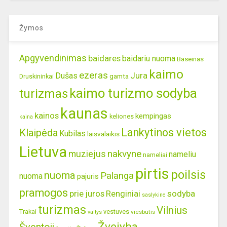
Žymos
Apgyvendinimas
baidares
baidariu nuoma
Baseinas
kaimo
ezeras
Jura
Dušas
gamta
Druskininkai
kaimo turizmo sodyba
turizmas
kaunas
kainos
kempingas
keliones
kaina
Lankytinos vietos
Klaipėda
Kubilas
laisvalaikis
Lietuva
nakvyne
muziejus
nameliu
nameliai
pirtis
poilsis
nuoma
Palanga
nuoma
pajuris
pramogos
prie juros
Renginiai
sodyba
saslykine
turizmas
Vilnius
Trakai
vestuves
viesbutis
valtys
Žvejyba