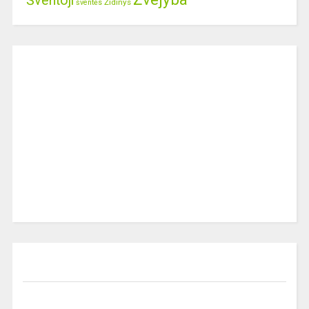
Šventoji
Židinys
šventės