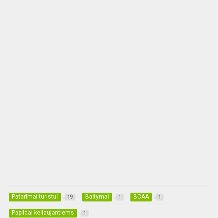
Patarimai turistui
Baltymai
BCAA
19
1
1
Papildai keliaujantiems
1