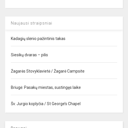
Naujausi straipsniai
Kadagių slėnio pažintinis takas
Siesikų dvaras – pilis
Žagarės Stovyklavietė / Žagarė Campsite
Briugė: Pasakų miestas, sustingęs laike
Šv. Jurgio koplyčia / St George’s Chapel