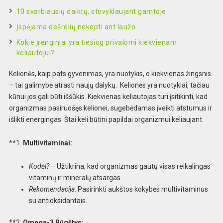
10 svarbiausių daiktų, stovyklaujant gamtoje
Įspėjama dešrelių nekepti ant laužo
Kokie įrenginiai yra tiesiog privalomi kiekvienam
keliautojui?
Kelionės, kaip pats gyvenimas, yra nuotykis, o kiekvienas žingsnis
– tai galimybė atrasti naujų dalykų. Kelionės yra nuotykiai, tačiau
kūnui jos gali būti iššūkis. Kiekvienas keliautojas turi įsitikinti, kad
organizmas pasiruošęs kelionei, sugebėdamas įveikti atstumus ir
išlikti energingas. Štai keli būtini papildai organizmui keliaujant:
**1.
Multivitaminai:
Kodėl?
– Užtikrina, kad organizmas gautų visas reikalingas
vitaminų ir mineralų atsargas.
Rekomendacija:
Pasirinkti aukštos kokybės multivitaminus
su antioksidantais.
**2.
Omega-3 Rūgštys: