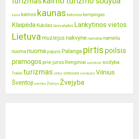
kaimo turizmo sodyba
turizmas
kaunas
kainos
kempingas
keliones
kaina
Lankytinos vietos
Klaipėda
Kubilas
laisvalaikis
Lietuva
nakvyne
muziejus
nameliu
nameliai
pirtis
poilsis
nuoma
Palanga
nuoma
pajuris
pramogos
prie juros
Renginiai
sodyba
saslykine
turizmas
Vilnius
Trakai
vestuves
viesbutis
valtys
Žvejyba
Šventoji
Židinys
šventės