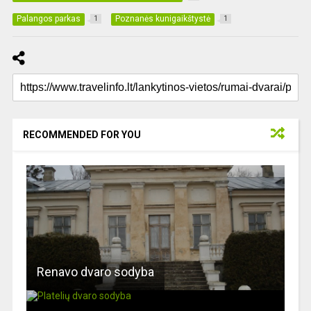
Palangos parkas
Poznanės kunigaikštystė
1
1
RECOMMENDED FOR YOU
Renavo dvaro sodyba