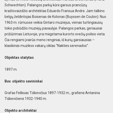
Schwechten). Palangos parką kūrė garsus prancūzų
kraštovaizdžio architektas Eduardo Fransua Andrė. Jam talkino
belgų želdintojas Boisenas de Kolonas (Buyssen de Coulon). Nuo
1963 m. rūmuose veikia Gintaro muziejus, vienas turtingiausių
tokio pobūdžio muziejų pasaulyje. Palangos parkas, geriausiai
prižiūrimas Lietuvoje, yra mėgstama kurorto svečių poilsio vieta.
Čia rengiami įvairūs meno renginiai, iš kurių garsiausias –
klasikinės muzikos vakarų ciklas “Nakties serenados”.
Objektas statytas
1897 m.
Buv. objekto savininkai
Grafas Feliksas Tiškevičius 1897-1932 m., grafienė Antanina
Tiškevičienė 1932-1940 m.
Objekto architektai