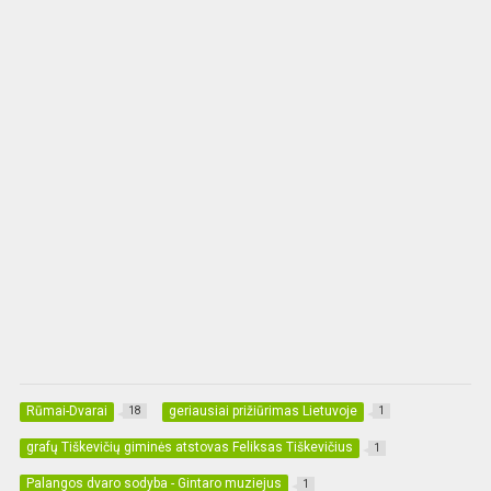
Rūmai-Dvarai
geriausiai prižiūrimas Lietuvoje
18
1
grafų Tiškevičių giminės atstovas Feliksas Tiškevičius
1
Palangos dvaro sodyba - Gintaro muziejus
1