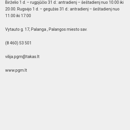
Birželio 1 d. – rugpjūčio 31 d.: antradienį – šeštadienį nuo 10.00 iki
20.00. Rugsėjo 1 d. – gegužės 31 d.: antradienį – šeštadienį nuo
11.00 iki 17.00
Vytauto g. 17, Palanga , Palangos miesto sav.
(8 460) 53 501
vilija.pgm@takas.lt
www.pgm.lt