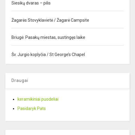
Siesikų dvaras – pilis
Žagarės Stovyklavietė / Žagarė Campsite
Briugė: Pasakų miestas, sustingęs laike
Šv. Jurgio koplyčia / St George’s Chapel
Draugai
keramikiniai puodeliai
Pasidaryk Pats