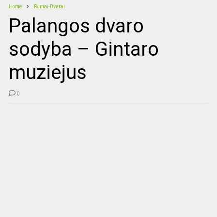
Home
Rūmai-Dvarai
Palangos dvaro
sodyba – Gintaro
muziejus
0