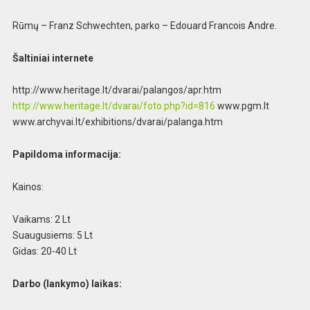
Rūmų – Franz Schwechten, parko – Edouard Francois Andre.
Šaltiniai internete
http://www.heritage.lt/dvarai/palangos/apr.htm
http://www.heritage.lt/dvarai/foto.php?id=816
www.pgm.lt
www.archyvai.lt/exhibitions/dvarai/palanga.htm
Papildoma informacija:
Kainos:
Vaikams: 2 Lt
Suaugusiems: 5 Lt
Gidas: 20-40 Lt
Darbo (lankymo) laikas: