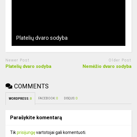
Platelių dvaro sodyba
Newer Post
Older Post
Platelių dvaro sodyba
Nemėžio dvaro sodyba
COMMENTS
FACEBOOK:
0
DISQUS:
0
WORDPRESS:
0
Parašykite komentarą
Tik
prisijungę
vartotojai gali komentuoti.