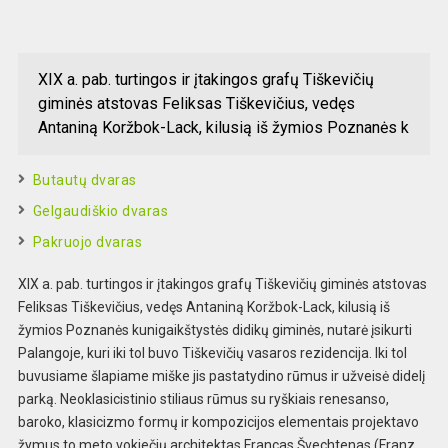
XIX a. pab. turtingos ir įtakingos grafų Tiškevičių
giminės atstovas Feliksas Tiškevičius, vedęs
Antaniną Koržbok-Lack, kilusią iš žymios Poznanės k
Butautų dvaras
Gelgaudiškio dvaras
Pakruojo dvaras
XIX a. pab. turtingos ir įtakingos grafų Tiškevičių giminės atstovas
Feliksas Tiškevičius, vedęs Antaniną Koržbok-Lack, kilusią iš
žymios Poznanės kunigaikštystės didikų giminės, nutarė įsikurti
Palangoje, kuri iki tol buvo Tiškevičių vasaros rezidencija. Iki tol
buvusiame šlapiame miške jis pastatydino rūmus ir užveisė didelį
parką. Neoklasicistinio stiliaus rūmus su ryškiais renesanso,
baroko, klasicizmo formų ir kompozicijos elementais projektavo
žymus to meto vokiečių architektas Francas Švechtenas (Franz