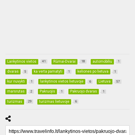
Lankytinos vietos
Rūmai-Dvarai
automobiliu
41
18
1
dvaras
ka verta pamatyti
keliones po lietuva
5
1
1
kur nuvykti
lankytinos vietos lietuvoje
Lietuva
1
6
57
marsrutas
Pakruojis
Pakruojo dvaras
2
1
1
turizmas
turizmas lietuvoje
29
6