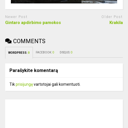
Newer Post
Older Post
Gintaro apdirbimo pamokos
Krakila
COMMENTS
FACEBOOK:
0
DISQUS:
0
WORDPRESS:
0
Parašykite komentarą
Tik
prisijungę
vartotojai gali komentuoti.