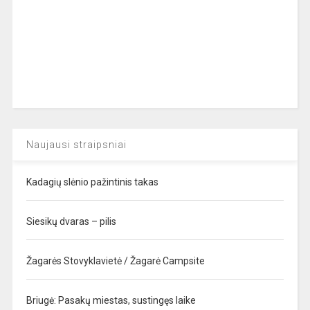
Naujausi straipsniai
Kadagių slėnio pažintinis takas
Siesikų dvaras – pilis
Žagarės Stovyklavietė / Žagarė Campsite
Briugė: Pasakų miestas, sustingęs laike