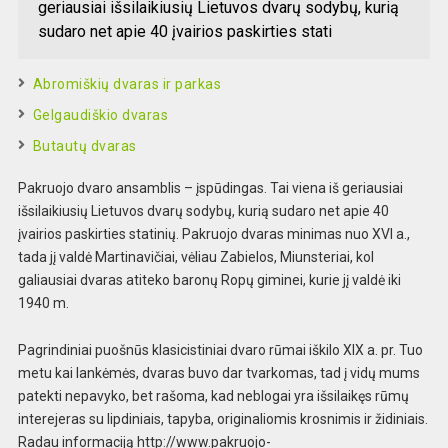
geriausiai išsilaikiusių Lietuvos dvarų sodybų, kurią
sudaro net apie 40 įvairios paskirties stati
Abromiškių dvaras ir parkas
Gelgaudiškio dvaras
Butautų dvaras
Pakruojo dvaro ansamblis – įspūdingas. Tai viena iš geriausiai
išsilaikiusių Lietuvos dvarų sodybų, kurią sudaro net apie 40
įvairios paskirties statinių. Pakruojo dvaras minimas nuo XVI a.,
tada jį valdė Martinavičiai, vėliau Zabielos, Miunsteriai, kol
galiausiai dvaras atiteko baronų Ropų giminei, kurie jį valdė iki
1940 m.
Pagrindiniai puošnūs klasicistiniai dvaro rūmai iškilo XIX a. pr. Tuo
metu kai lankėmės, dvaras buvo dar tvarkomas, tad į vidų mums
patekti nepavyko, bet rašoma, kad neblogai yra išsilaikęs rūmų
interejeras su lipdiniais, tapyba, originaliomis krosnimis ir židiniais.
Radau informaciją http://www.pakruojo-