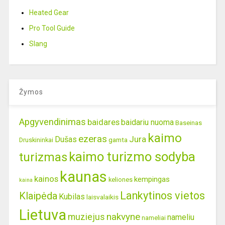
Heated Gear
Pro Tool Guide
Slang
Žymos
Apgyvendinimas
baidares
baidariu nuoma
Baseinas
kaimo
ezeras
Jura
Dušas
gamta
Druskininkai
kaimo turizmo sodyba
turizmas
kaunas
kainos
kempingas
keliones
kaina
Lankytinos vietos
Klaipėda
Kubilas
laisvalaikis
Lietuva
nakvyne
muziejus
nameliu
nameliai