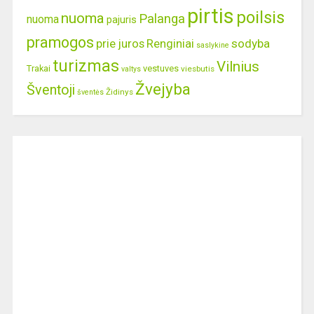
pirtis
poilsis
nuoma
Palanga
nuoma
pajuris
pramogos
prie juros
Renginiai
sodyba
saslykine
turizmas
Vilnius
Trakai
vestuves
viesbutis
valtys
Žvejyba
Šventoji
Židinys
šventės