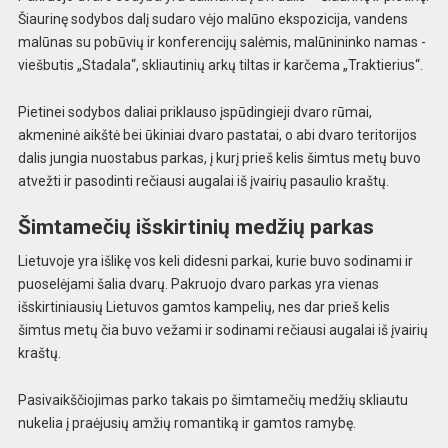
Šiaurinę sodybos dalį sudaro vėjo malūno ekspozicija, vandens
malūnas su pobūvių ir konferencijų salėmis, malūnininko namas -
viešbutis „Stadala“, skliautinių arkų tiltas ir karčema „Traktierius“.
Pietinei sodybos daliai priklauso įspūdingieji dvaro rūmai,
akmeninė aikštė bei ūkiniai dvaro pastatai, o abi dvaro teritorijos
dalis jungia nuostabus parkas, į kurį prieš kelis šimtus metų buvo
atvežti ir pasodinti rečiausi augalai iš įvairių pasaulio kraštų.
Šimtamečių išskirtinių medžių parkas
Lietuvoje yra išlikę vos keli didesni parkai, kurie buvo sodinami ir
puoselėjami šalia dvarų. Pakruojo dvaro parkas yra vienas
išskirtiniausių Lietuvos gamtos kampelių, nes dar prieš kelis
šimtus metų čia buvo vežami ir sodinami rečiausi augalai iš įvairių
kraštų.
Pasivaikščiojimas parko takais po šimtamečių medžių skliautu
nukelia į praėjusių amžių romantiką ir gamtos ramybę.