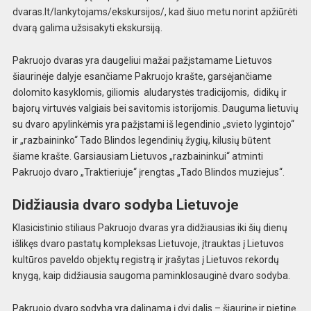
dvaras.lt/lankytojams/ekskursijos/, kad šiuo metu norint apžiūrėti
dvarą galima užsisakyti ekskursiją.
Pakruojo dvaras yra daugeliui mažai pažįstamame Lietuvos
šiaurinėje dalyje esančiame Pakruojo krašte, garsėjančiame
dolomito kasyklomis, giliomis aludarystės tradicijomis, didikų ir
bajorų virtuvės valgiais bei savitomis istorijomis. Dauguma lietuvių
su dvaro apylinkėmis yra pažįstami iš legendinio „svieto lygintojo“
ir „razbaininko“ Tado Blindos legendinių žygių, kilusių būtent
šiame krašte. Garsiausiam Lietuvos „razbaininkui“ atminti
Pakruojo dvaro „Traktieriuje“ įrengtas „Tado Blindos muziejus“.
Didžiausia dvaro sodyba Lietuvoje
Klasicistinio stiliaus Pakruojo dvaras yra didžiausias iki šių dienų
išlikęs dvaro pastatų kompleksas Lietuvoje, įtrauktas į Lietuvos
kultūros paveldo objektų registrą ir įrašytas į Lietuvos rekordų
knygą, kaip didžiausia saugoma paminklosauginė dvaro sodyba.
Pakruojo dvaro sodyba yra dalinama į dvi dalis – šiaurinę ir pietinę.