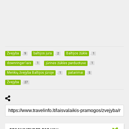
Žvejyba
baltijos jura
Baltijos žūklė
9
2
1
downringer‘iais
jūrinės žūklės parduotuvė
1
1
Menkių žvejyba Baltijos jūroje
patarimai
1
5
Žvejyba
27