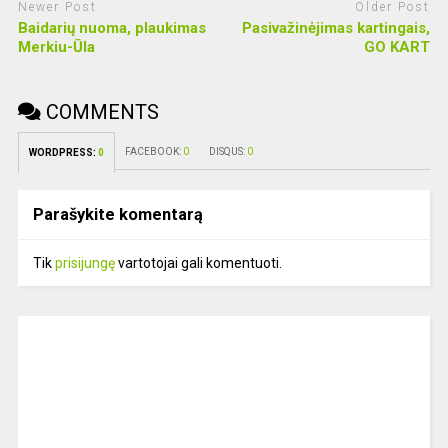
Newer Post
Older Post
Baidarių nuoma, plaukimas
Pasivažinėjimas kartingais,
Merkiu-Ūla
GO KART
COMMENTS
FACEBOOK:
0
DISQUS:
0
WORDPRESS:
0
Parašykite komentarą
Tik
prisijungę
vartotojai gali komentuoti.