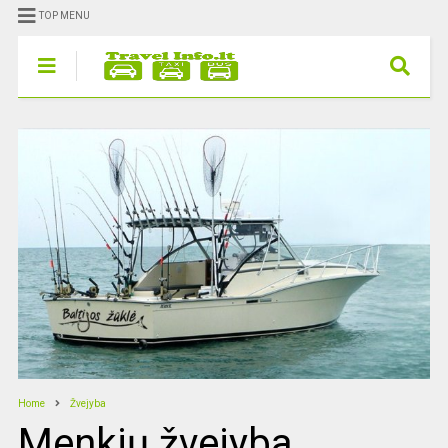
TOP MENU
Home
Žvejyba
Menkių žvejyba