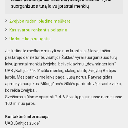
suorganizuos turą laivu įprastai menkių
Žvejyba rudeni plūdine meškere
Kas svarbu renkantis palapinę
Uodai – kaip saugotis
Jei ketinate meškerę mirkyti ne nuo kranto, o iš laivo, tačiau
pastarojo dar neturite, „Baltijos Žūklės“ vyrai suorganizuos turą
laivu įprastai menkių žvejybai bei velkiavimui „downringer‘iais“.
UAB „Baltijos žūklė” siūlo menkių, slakių, stintų žvejybą Baltijos
jūroje. Mes parinksime laivą pagal Jūsų norus. Patyręs gidas
apmokys naujokus. Mūsų jūrinės žūklės parduotuvėje rasite visko,
ko reikia žvejybai .
Svečiams siūlome apsistoti 2-4-6-8 vietų poilsiniuose nameliuose
100 m. nuo jūros.
Kontaktinė informacija
UAB „Baltijos žūklė”