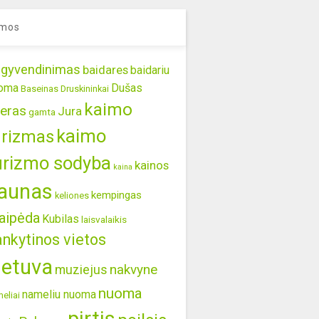
mos
gyvendinimas
baidares
baidariu
oma
Dušas
Baseinas
Druskininkai
kaimo
eras
Jura
gamta
kaimo
urizmas
urizmo sodyba
kainos
kaina
aunas
kempingas
keliones
aipėda
Kubilas
laisvalaikis
ankytinos vietos
ietuva
nakvyne
muziejus
nuoma
nameliu nuoma
eliai