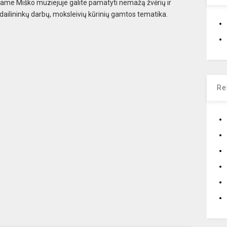
usiame Miško muziejuje galite pamatyti nemažą žvėrių ir
ailininkų darbų, moksleivių kūrinių gamtos tematika.
Re