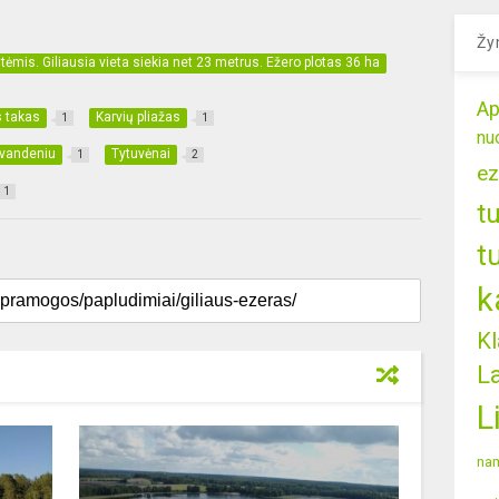
Žy
tėmis. Giliausia vieta siekia net 23 metrus. Ežero plotas 36 ha
Ap
s takas
Karvių pliažas
1
1
nu
 vandeniu
Tytuvėnai
1
2
ez
1
t
t
k
Kl
L
L
nam