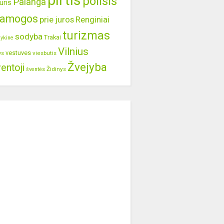
pirtis
poilsis
Palanga
uris
ramogos
prie juros
Renginiai
turizmas
sodyba
Trakai
lykine
Vilnius
vestuves
viesbutis
ys
Žvejyba
entoji
Židinys
šventės