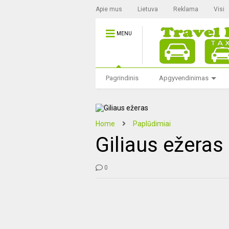
Apie mus
Lietuva
Reklama
Visi
MENU
Pagrindinis
Apgyvendinimas
Home
Paplūdimiai
Giliaus ežeras
0