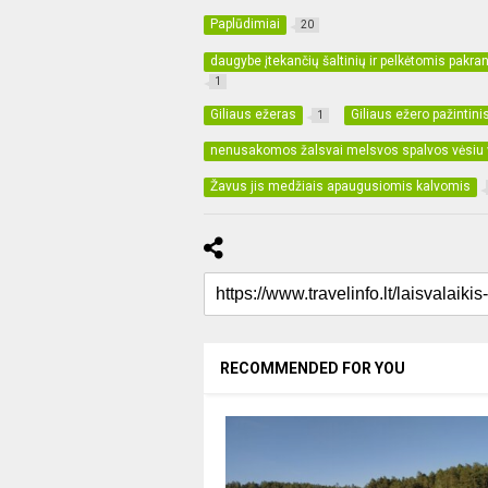
Paplūdimiai
20
daugybe įtekančių šaltinių ir pelkėtomis pakran
1
Giliaus ežeras
Giliaus ežero pažintini
1
nenusakomos žalsvai melsvos spalvos vėsiu
Žavus jis medžiais apaugusiomis kalvomis
RECOMMENDED FOR YOU