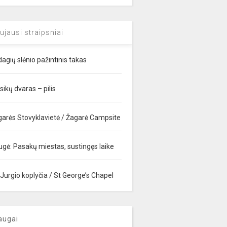
ujausi straipsniai
agių slėnio pažintinis takas
sikų dvaras – pilis
garės Stovyklavietė / Žagarė Campsite
ugė: Pasakų miestas, sustingęs laike
 Jurgio koplyčia / St George’s Chapel
augai