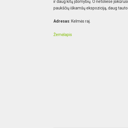
ir daug kitų įdomybių. O netoliese įsikūr
paukščių iškamšų ekspoziciją, daug tautod
Adresas
: Kelmės raj.
Žemėlapis