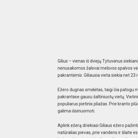
Gilius – vienas iš dviejų Tytuvėnus siekia
nenusakomos žalsvai melsvos spalvos vėsi
pakrantėmis. Giliausia vieta siekia net 23 
Ežero dugnas smėlėtas, taigi čia patogu m
pakrantėse gausu šaltiniuotų vietų. Vieti
populiarus pietinis pliažas. Prie kranto plū
galima išsinuomoti.
Aplink ežerą driekiasi Giliaus ežero pažint
natūralias pievas, prie vandens ir šlaite e