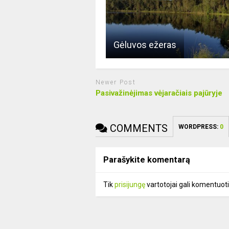
Gėluvos ežeras
Newer Post
Pasivažinėjimas vėjaračiais pajūryje
COMMENTS
WORDPRESS:
0
Parašykite komentarą
Tik
prisijungę
vartotojai gali komentuoti