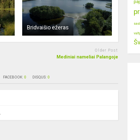
paj
p
sas
Bridvaišio ežeras
valt
Šv
Older Post
Mediniai nameliai Palangoje
FACEBOOK:
0
DISQUS:
0
.