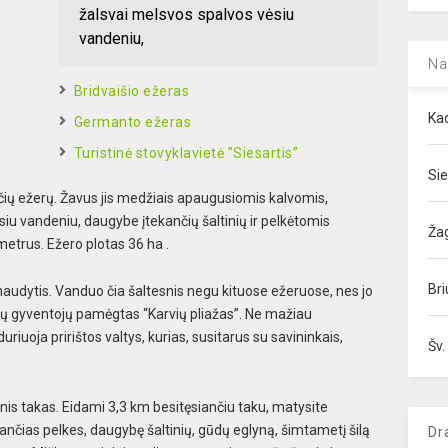
žalsvai melsvos spalvos vėsiu
vandeniu,
Na
Bridvaišio ežeras
Kad
Germanto ežeras
Turistinė stovyklavietė ”Siesartis”
Sie
nčių ežerų. Žavus jis medžiais apaugusiomis kalvomis,
u vandeniu, daugybe įtekančių šaltinių ir pelkėtomis
Ža
metrus. Ežero plotas 36 ha .
Bri
audytis. Vanduo čia šaltesnis negu kituose ežeruose, nes jo
nių gyventojų pamėgtas “Karvių pliažas”. Ne mažiau
duriuoja pririštos valtys, kurias, susitarus su savininkais,
Šv.
inis takas. Eidami 3,3 km besitęsiančiu taku, matysite
sančias pelkes, daugybę šaltinių, gūdų eglyną, šimtametį šilą
Dr