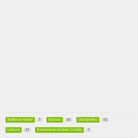
Naktiniai klubai
kaunas
laisvalaikis
7
55
10
Lietuva
Restoranas-klubas Combo
57
1