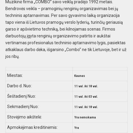
Muzikinė firma „COMBO” savo veiklą pradėjo 1992 metais.
Bendrovės veikla – pramoginių renginių organizavimas bei jų
techninis aptarnavimas. Per savo gyvavimo laiką organizacija
tapo viena iš Lietuvos pramogų verslo lyderių, turinčių geriausią
garso ir apšvietimo techniką, bei kilnojamas scenas. Firmos
darbuotojų įgyta renginių organizavimo patirtis ir aukštai
vertinamas profesionalus techninio aptarnavimo lygis, pasiektas
atkaklaus darbo dėka, išgarsino „Combo” ne tik Lietuvoje, bet ir už
jos ribų.
Miestas:
Kaunas
Darbo d. Nuo:
11 val. iki 18 val.
Šeštadienį Nuo:
11 val. iki 03 val.
Sekmadienį Nuo:
11 val. iki 18 val.
Stovėjimo aikštelė:
Yra nemokama
Apmokėjimas kreditinėmis:
Yra