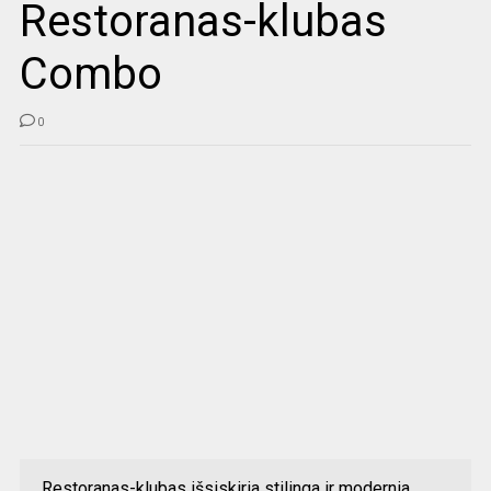
Restoranas-klubas
Combo
0
Restoranas-klubas išsiskiria stilinga ir modernia