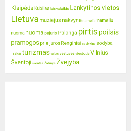
Lankytinos vietos
Klaipėda
Kubilas
laisvalaikis
Lietuva
nakvyne
muziejus
nameliu
nameliai
pirtis
poilsis
nuoma
Palanga
nuoma
pajuris
pramogos
prie juros
Renginiai
sodyba
saslykine
turizmas
Vilnius
Trakai
vestuves
viesbutis
valtys
Žvejyba
Šventoji
Židinys
šventės