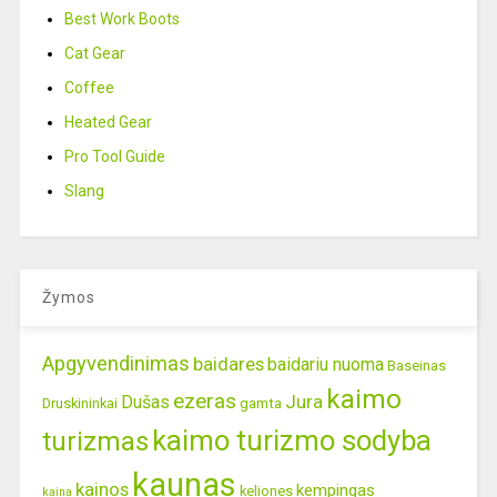
Best Work Boots
Cat Gear
Coffee
Heated Gear
Pro Tool Guide
Slang
Žymos
Apgyvendinimas
baidares
baidariu nuoma
Baseinas
kaimo
ezeras
Jura
Dušas
gamta
Druskininkai
kaimo turizmo sodyba
turizmas
kaunas
kainos
kempingas
keliones
kaina