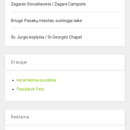
Žagarės Stovyklavietė / Žagarė Campsite
Briugė: Pasakų miestas, sustingęs laike
Šv. Jurgio koplyčia / St George’s Chapel
Draugai
keramikiniai puodeliai
Pasidaryk Pats
Reklama