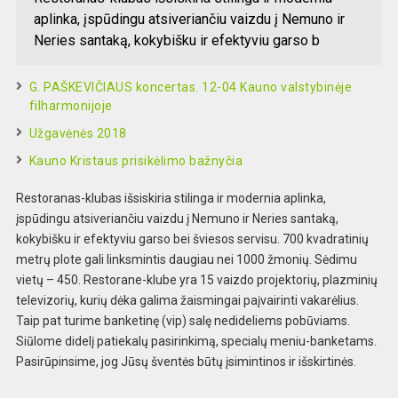
aplinka, įspūdingu atsiveriančiu vaizdu į Nemuno ir
Neries santaką, kokybišku ir efektyviu garso b
G. PAŠKEVIČIAUS koncertas. 12-04 Kauno valstybinėje
filharmonijoje
Užgavėnės 2018
Kauno Kristaus prisikėlimo bažnyčia
Restoranas-klubas išsiskiria stilinga ir modernia aplinka,
įspūdingu atsiveriančiu vaizdu į Nemuno ir Neries santaką,
kokybišku ir efektyviu garso bei šviesos servisu. 700 kvadratinių
metrų plote gali linksmintis daugiau nei 1000 žmonių. Sėdimu
vietų – 450. Restorane-klube yra 15 vaizdo projektorių, plazminių
televizorių, kurių dėka galima žaismingai paįvairinti vakarėlius.
Taip pat turime banketinę (vip) salę nedideliems pobūviams.
Siūlome didelį patiekalų pasirinkimą, specialų meniu-banketams.
Pasirūpinsime, jog Jūsų šventės būtų įsimintinos ir išskirtinės.