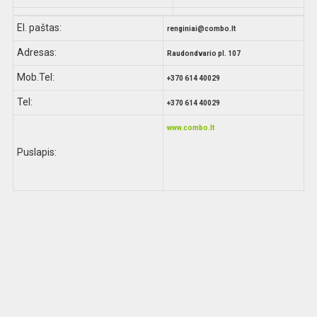
El. paštas:
renginiai@combo.lt
Adresas:
Raudondvario pl. 107
Mob.Tel:
+370 614 40029
Tel:
+370 614 40029
www.combo.lt
Puslapis: