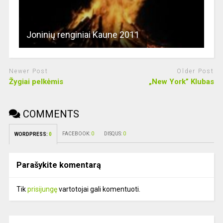
Joninių renginiai Kaune 2011
Newer Post
Older Post
Žygiai pelkėmis
„New York” Klubas
COMMENTS
FACEBOOK:
0
DISQUS:
0
WORDPRESS:
0
Parašykite komentarą
Tik
prisijungę
vartotojai gali komentuoti.