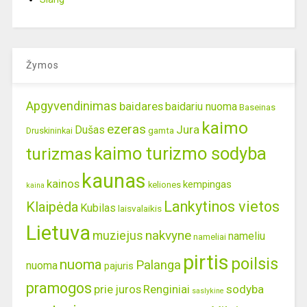
Žymos
Apgyvendinimas
baidares
baidariu nuoma
Baseinas
kaimo
ezeras
Jura
Dušas
gamta
Druskininkai
kaimo turizmo sodyba
turizmas
kaunas
kainos
kempingas
keliones
kaina
Lankytinos vietos
Klaipėda
Kubilas
laisvalaikis
Lietuva
nakvyne
muziejus
nameliu
nameliai
pirtis
poilsis
nuoma
Palanga
nuoma
pajuris
pramogos
prie juros
Renginiai
sodyba
saslykine