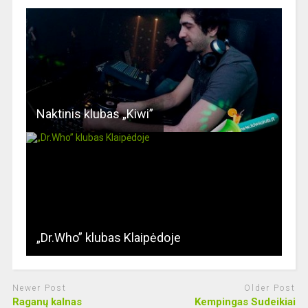
Naktinis klubas „Kiwi”
„Dr.Who” klubas Klaipėdoje
Newer Post
Older Post
Raganų kalnas
Kempingas Sudeikiai