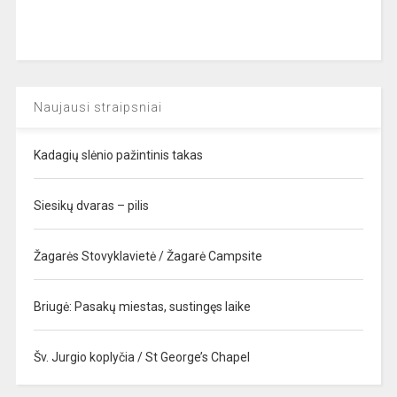
Naujausi straipsniai
Kadagių slėnio pažintinis takas
Siesikų dvaras – pilis
Žagarės Stovyklavietė / Žagarė Campsite
Briugė: Pasakų miestas, sustingęs laike
Šv. Jurgio koplyčia / St George’s Chapel