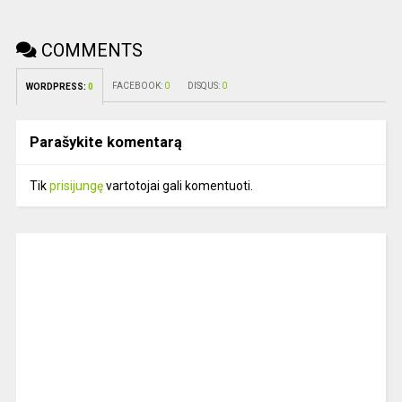
COMMENTS
FACEBOOK:
0
DISQUS:
0
WORDPRESS:
0
Parašykite komentarą
Tik
prisijungę
vartotojai gali komentuoti.