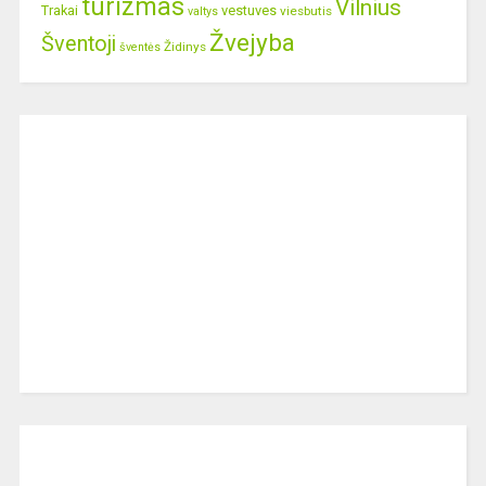
turizmas
Vilnius
Trakai
vestuves
viesbutis
valtys
Žvejyba
Šventoji
Židinys
šventės