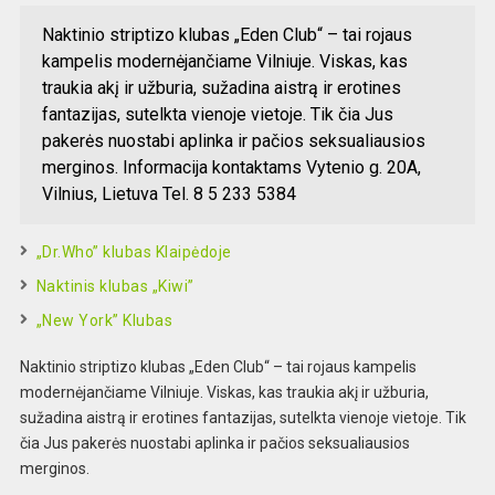
Naktinio striptizo klubas „Eden Club“ – tai rojaus
kampelis modernėjančiame Vilniuje. Viskas, kas
traukia akį ir užburia, sužadina aistrą ir erotines
fantazijas, sutelkta vienoje vietoje. Tik čia Jus
pakerės nuostabi aplinka ir pačios seksualiausios
merginos. Informacija kontaktams Vytenio g. 20A,
Vilnius, Lietuva Tel. 8 5 233 5384
„Dr.Who” klubas Klaipėdoje
Naktinis klubas „Kiwi”
„New York” Klubas
Naktinio striptizo klubas „Eden Club“ – tai rojaus kampelis
modernėjančiame Vilniuje. Viskas, kas traukia akį ir užburia,
sužadina aistrą ir erotines fantazijas, sutelkta vienoje vietoje. Tik
čia Jus pakerės nuostabi aplinka ir pačios seksualiausios
merginos.