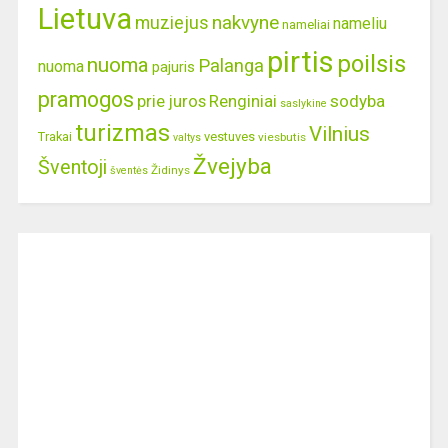
Lietuva
nakvyne
muziejus
nameliu
nameliai
pirtis
poilsis
nuoma
Palanga
nuoma
pajuris
pramogos
prie juros
Renginiai
sodyba
saslykine
turizmas
Vilnius
Trakai
vestuves
viesbutis
valtys
Žvejyba
Šventoji
Židinys
šventės