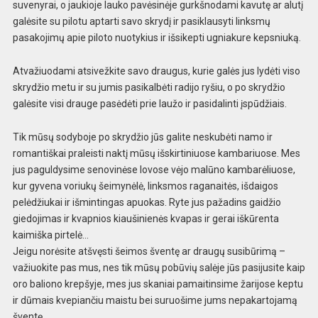
suvenyrai, o jaukioje lauko pavėsinėje gurkšnodami kavutę ar alutį
galėsite su pilotu aptarti savo skrydį ir pasiklausyti linksmų
pasakojimų apie piloto nuotykius ir išsikepti ugniakure kepsniuką.
Atvažiuodami atsivežkite savo draugus, kurie galės jus lydėti viso
skrydžio metu ir su jumis pasikalbėti radijo ryšiu, o po skrydžio
galėsite visi drauge pasėdėti prie laužo ir pasidalinti įspūdžiais.
Tik mūsų sodyboje po skrydžio jūs galite neskubėti namo ir
romantiškai praleisti naktį mūsų išskirtiniuose kambariuose. Mes
jus paguldysime senovinėse lovose vėjo malūno kambarėliuose,
kur gyvena voriukų šeimynėlė, linksmos raganaitės, išdaigos
pelėdžiukai ir išmintingas apuokas. Ryte jus pažadins gaidžio
giedojimas ir kvapnios kiaušinienės kvapas ir gerai iškūrenta
kaimiška pirtelė…
Jeigu norėsite atšvęsti šeimos šventę ar draugų susibūrimą –
važiuokite pas mus, nes tik mūsų pobūvių salėje jūs pasijusite kaip
oro baliono krepšyje, mes jus skaniai pamaitinsime žarijose keptu
ir dūmais kvepiančiu maistu bei suruošime jums nepakartojamą
šventę.