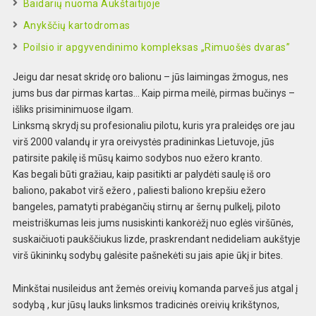
Baidarių nuoma Aukštaitijoje
Anykščių kartodromas
Poilsio ir apgyvendinimo kompleksas „Rimuošės dvaras”
Jeigu dar nesat skridę oro balionu – jūs laimingas žmogus, nes
jums bus dar pirmas kartas… Kaip pirma meilė, pirmas bučinys –
išliks prisiminimuose ilgam.
Linksmą skrydį su profesionaliu pilotu, kuris yra praleidęs ore jau
virš 2000 valandų ir yra oreivystės pradininkas Lietuvoje, jūs
patirsite pakilę iš mūsų kaimo sodybos nuo ežero kranto.
Kas begali būti gražiau, kaip pasitikti ar palydėti saulę iš oro
baliono, pakabot virš ežero , paliesti baliono krepšiu ežero
bangeles, pamatyti prabėgančių stirnų ar šernų pulkelį, piloto
meistriškumas leis jums nusiskinti kankorėžį nuo eglės viršūnės,
suskaičiuoti paukščiukus lizde, praskrendant nedideliam aukštyje
virš ūkininkų sodybų galėsite pašnekėti su jais apie ūkį ir bites.
Minkštai nusileidus ant žemės oreivių komanda parveš jus atgal į
sodybą , kur jūsų lauks linksmos tradicinės oreivių krikštynos,