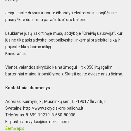
Jeigu esate drąsus ir norite išbandyti ekstremalius pojūčius –
pasiryžkite šuoliui su parašiutu iš oro baliono.
Laukiame jūsų išskirtinėje mūsų sodyboje “Oreivių užuovėja”, kur
jūs ne tik paskraidysite, bet pailsėsite, linksmai praleisite laiką ir
pajusite tikrą kaimo idiliją.
Kainoraštis
Vienos valandos skrydžio kaina žmogui – tik 350 litų (galimi
barteriniai mainai ir pasiūlymai). Skristi galite dviese ar su šeima.
Kontaktiniai duomenys
Adresas: Kaimynų k., Musninkų sen., LT-19017 Širvintų r.
Svetainė: http://www.skrydis-oro-balionu.lt
Telefonas: 8-699-19219; 8-650-80008
El. paštas:
arvydas@dirmeikis.com
Žemėlapis