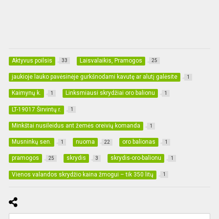
Aktyvus poilsis
Laisvalaikis, Pramogos
33
25
jaukioje lauko pavėsinėje gurkšnodami kavutę ar alutį galėsite
1
Kaimynų k.
Linksmiausi skrydžiai oro balionu
1
1
LT-19017 Širvintų r.
1
Minkštai nusileidus ant žemės oreivių komanda
1
Musninkų sen.
nuoma
oro balionas
1
22
1
pramogos
skrydis
skrydis-oro-balionu
25
3
1
Vienos valandos skrydžio kaina žmogui – tik 350 litų
1