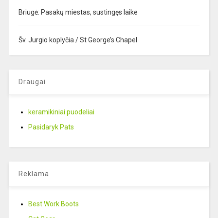
Briugė: Pasakų miestas, sustingęs laike
Šv. Jurgio koplyčia / St George’s Chapel
Draugai
keramikiniai puodeliai
Pasidaryk Pats
Reklama
Best Work Boots