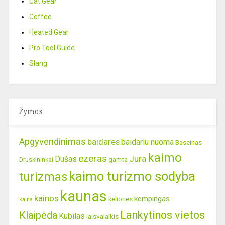
Cat Gear
Coffee
Heated Gear
Pro Tool Guide
Slang
Žymos
Apgyvendinimas
baidares
baidariu nuoma
Baseinas
kaimo
ezeras
Jura
Dušas
gamta
Druskininkai
kaimo turizmo sodyba
turizmas
kaunas
kainos
kempingas
keliones
kaina
Lankytinos vietos
Klaipėda
Kubilas
laisvalaikis