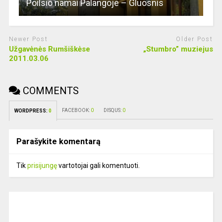
Poilsio namai Palangoje – Gluosnis
Newer Post
Older Post
Užgavėnės Rumšiškėse
„Stumbro” muziejus
2011.03.06
COMMENTS
FACEBOOK:
0
DISQUS:
0
WORDPRESS:
0
Parašykite komentarą
Tik
prisijungę
vartotojai gali komentuoti.