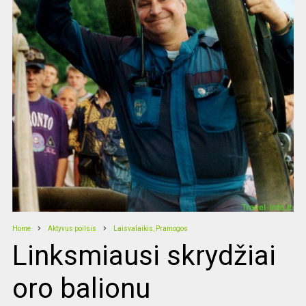
Home
Aktyvus poilsis
Laisvalaikis, Pramogos
Linksmiausi skrydžiai
oro balionu