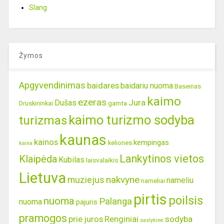
Slang
Žymos
Apgyvendinimas
baidares
baidariu nuoma
Baseinas
kaimo
ezeras
Jura
Dušas
gamta
Druskininkai
kaimo turizmo sodyba
turizmas
kaunas
kainos
kempingas
keliones
kaina
Lankytinos vietos
Klaipėda
Kubilas
laisvalaikis
Lietuva
nakvyne
muziejus
nameliu
nameliai
pirtis
poilsis
nuoma
Palanga
nuoma
pajuris
pramogos
prie juros
Renginiai
sodyba
saslykine