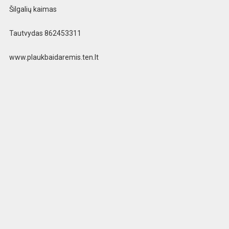
Šilgalių kaimas
Taut
vydas 862453311
www.plaukbaidaremis.ten.lt