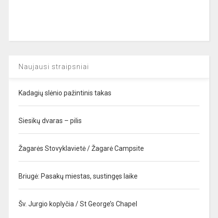
Naujausi straipsniai
Kadagių slėnio pažintinis takas
Siesikų dvaras – pilis
Žagarės Stovyklavietė / Žagarė Campsite
Briugė: Pasakų miestas, sustingęs laike
Šv. Jurgio koplyčia / St George’s Chapel