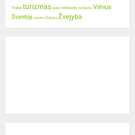
turizmas
Vilnius
Trakai
vestuves
viesbutis
valtys
Žvejyba
Šventoji
Židinys
šventės