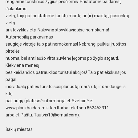
rengiame turistinius žygius pėsčiomis. Pristatome baidares į
išplauk
imo
vietą, taip pat pristatome turistų mantą ar
(ir) maistą į pasirinktą
vietą
ar stovyklavie
tę. Nakvynė stovyklavietėse nemokama!
Automobil
ių parkavimas
saugioje vietoje taip pat nemokamas!
Nebrangi puikiai įruoštos
pirtelės
nuoma, bei
ant laužo virta žuvienė jėgoms po žygio atgau
ti.
Kiekviena mėnesį
besikeičiančios patraukli
os turistui akcijos! Taip pat ekskursijos
pagal
in
dividualų paties turisto susiplanuotą maršrutą ir dar daugelis
kitų
paslaugų
(platesnė inform
acija el. Svetainėje:
www.plaukbaidaremis.ten.lta
rba telefonu 862453311
arba el. Paštu:
Tautvis19@gmail.com
).
Šakių miestas