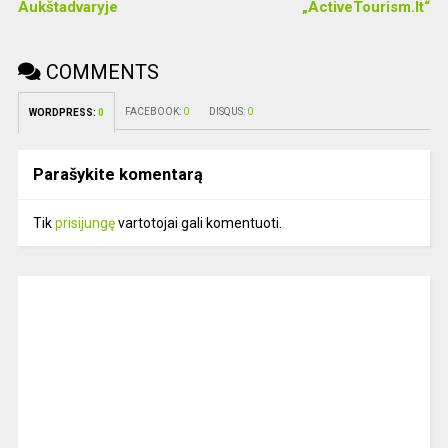
Aukštadvaryje
„ActiveTourism.lt“
COMMENTS
FACEBOOK:
0
DISQUS:
0
WORDPRESS:
0
Parašykite komentarą
Tik
prisijungę
vartotojai gali komentuoti.