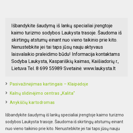
Išbandykite šaudymą iš lankų specialiai įrengtoje
kaimo turizmo sodybos Laukysta trasoje. Šaudoma iš
skirtingų atstumų einant nuo vieno taikinio prie kito.
Nenustebkite jei tai taps jūsų nauju aktyvaus
laisvalaikio praleidimo būdu! Informacija kontaktams
Sodyba Laukysta, Kaspariškių kaimas, Kaišiadorių r.,
Lietuva Tel. 8 699 55989 Svetainė: www.laukysta.lt
Pasivažinėjimas kartingais – Klaipėdoje
Kalnų slidinėjimo centras „Kalita“
Anykščių kartodromas
Išbandykite šaudymą iš lankų specialiai įrengtoje kaimo turizmo
sodybos Laukysta trasoje. Šaudoma iš skirtingų atstumų einant
nuo vieno taikinio prie kito. Nenustebkite jei tai taps jūsų nauju