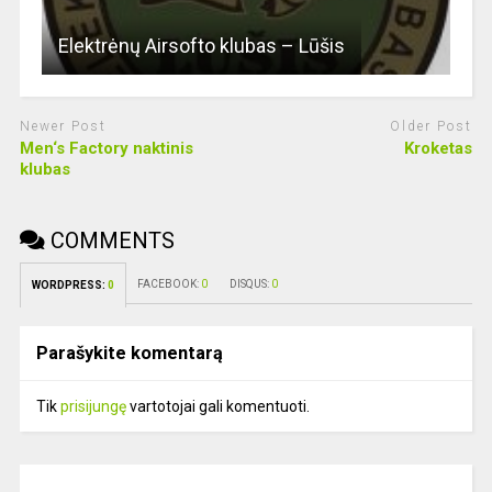
Elektrėnų Airsofto klubas – Lūšis
Newer Post
Older Post
Men‘s Factory naktinis
Kroketas
klubas
COMMENTS
FACEBOOK:
0
DISQUS:
0
WORDPRESS:
0
Parašykite komentarą
Tik
prisijungę
vartotojai gali komentuoti.