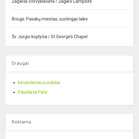
Žagarės Stovyklavietė / Žagarė Campsite
Briugė: Pasakų miestas, sustingęs laike
Šv. Jurgio koplyčia / St George’s Chapel
Draugai
keramikiniai puodeliai
Pasidaryk Pats
Reklama