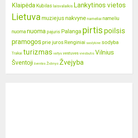
Lankytinos vietos
Klaipėda
Kubilas
laisvalaikis
Lietuva
nakvyne
muziejus
nameliu
nameliai
pirtis
poilsis
nuoma
Palanga
nuoma
pajuris
pramogos
prie juros
Renginiai
sodyba
saslykine
turizmas
Vilnius
Trakai
vestuves
viesbutis
valtys
Žvejyba
Šventoji
Židinys
šventės