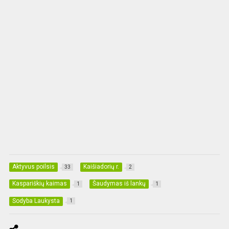
Aktyvus poilsis
Kaišiadorių r.
33
2
Kaspariškių kaimas
Šaudymas iš lankų
1
1
Sodyba Laukysta
1