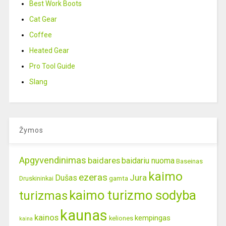
Best Work Boots
Cat Gear
Coffee
Heated Gear
Pro Tool Guide
Slang
Žymos
Apgyvendinimas
baidares
baidariu nuoma
Baseinas
kaimo
ezeras
Jura
Dušas
gamta
Druskininkai
kaimo turizmo sodyba
turizmas
kaunas
kainos
kempingas
keliones
kaina