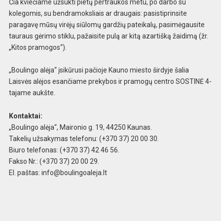
Čia kviečiame užsukti pietų pertraukos metu, po darbo su
kolegomis, su bendramoksliais ar draugais: pasistiprinsite
paragavę mūsų virėjų siūlomų gardžių pateikalų, pasimėgausite
tauraus gėrimo stiklu, pažaisite pulą ar kitą azartišką žaidimą (žr.
„Kitos pramogos“).
„Boulingo alėja“ įsikūrusi pačioje Kauno miesto širdyje šalia
Laisvės alėjos esančiame prekybos ir pramogų centro SOSTINĖ 4-
tajame aukšte.
Kontaktai:
„Boulingo alėja“, Maironio g. 19, 44250 Kaunas.
Takelių užsakymas telefonu: (+370 37) 20 00 30.
Biuro telefonas: (+370 37) 42 46 56.
Fakso Nr.: (+370 37) 20 00 29.
El. paštas:
info@boulingoaleja.lt