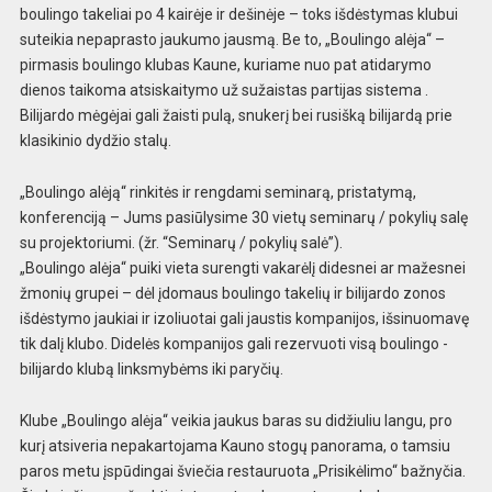
boulingo takeliai po 4 kairėje ir dešinėje – toks išdėstymas klubui
suteikia nepaprasto jaukumo jausmą. Be to, „Boulingo alėja“ –
pirmasis boulingo klubas Kaune, kuriame nuo pat atidarymo
dienos taikoma atsiskaitymo už sužaistas partijas sistema .
Bilijardo mėgėjai gali žaisti pulą, snukerį bei rusišką bilijardą prie
klasikinio dydžio stalų.
„Boulingo alėją“ rinkitės ir rengdami seminarą, pristatymą,
konferenciją – Jums pasiūlysime 30 vietų seminarų / pokylių salę
su projektoriumi. (žr. “Seminarų / pokylių salė”).
„Boulingo alėja“ puiki vieta surengti vakarėlį didesnei ar mažesnei
žmonių grupei – dėl įdomaus boulingo takelių ir bilijardo zonos
išdėstymo jaukiai ir izoliuotai gali jaustis kompanijos, išsinuomavę
tik dalį klubo. Didelės kompanijos gali rezervuoti visą boulingo -
bilijardo klubą linksmybėms iki paryčių.
Klube „Boulingo alėja“ veikia jaukus baras su didžiuliu langu, pro
kurį atsiveria nepakartojama Kauno stogų panorama, o tamsiu
paros metu įspūdingai šviečia restauruota „Prisikėlimo“ bažnyčia.