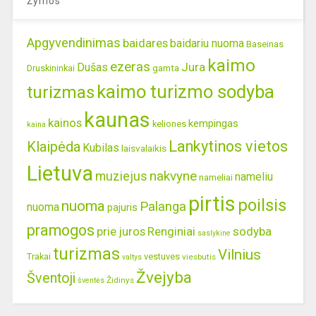
Žymos
Apgyvendinimas
baidares
baidariu nuoma
Baseinas
kaimo
ezeras
Jura
Dušas
gamta
Druskininkai
kaimo turizmo sodyba
turizmas
kaunas
kainos
kempingas
keliones
kaina
Lankytinos vietos
Klaipėda
Kubilas
laisvalaikis
Lietuva
nakvyne
muziejus
nameliu
nameliai
pirtis
poilsis
nuoma
Palanga
nuoma
pajuris
pramogos
prie juros
Renginiai
sodyba
saslykine
turizmas
Vilnius
Trakai
vestuves
viesbutis
valtys
Žvejyba
Šventoji
Židinys
šventės