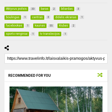
Aktyvus poilsis
baras
biliardas
33
2
3
boulingas
centras
didelis ekranas
1
3
1
facebookas
kaunas
klubas
1
55
2
sporto renginiai
tv translecijos
1
1
RECOMMENDED FOR YOU