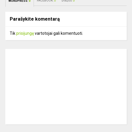
FACEBOOK:
0
DISQUS:
0
WORDPRESS:
0
Parašykite komentarą
Tik
prisijungę
vartotojai gali komentuoti.