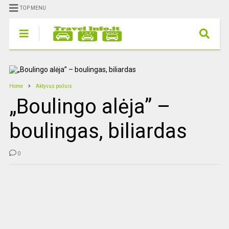
TOP MENU
Home
Aktyvus poilsis
„Boulingo alėja” –
boulingas, biliardas
0