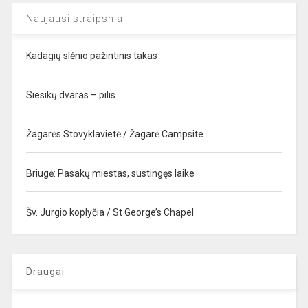
Naujausi straipsniai
Kadagių slėnio pažintinis takas
Siesikų dvaras – pilis
Žagarės Stovyklavietė / Žagarė Campsite
Briugė: Pasakų miestas, sustingęs laike
Šv. Jurgio koplyčia / St George’s Chapel
Draugai