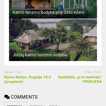
Kaimo turizmo sodyba prie Ūsto ežero
Jurčių kaimo turizmo sodyba
Newer Post
Older Post
Kauno Naktys, Rugsėjo 18 d
Spektaklis „pi er kvadratu”
(programa)
PREMJERA
COMMENTS