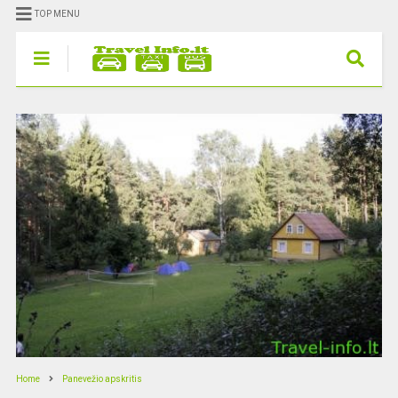
TOP MENU
Home
Panevežio apskritis