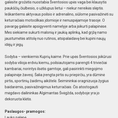
galėsite grožėtis nuostabia Šventosios upės vaga bei klausytis
paukščių čiulbesio, o užklupus lietui – niekur nereikės slėptis.
Ieškantiems aktyvaus poilsio ir adrenalino, siūlome pasivažinėti su
keturračiais motocilkais įdomioje ir nenuspėjamoje trasoje. O
pavargę galėsite apsigyventi namelyje arba įsikurti palapinėse.
Mes siekiame sukurti malonią ir jaukią aplinką, kad grįžę namo
jaustumėtės atitolę nuo rutinos, atsipalaidavę bei kupini naujų
idėjų ir jėgų.
Sodyba – vienkiemis Kuprių kaime. Prie upės Šventosios įsikūrusi
sodyba vilioja erdviu kiemu, poilsiautojams parengti 4 triviečiai
kambariai, norintys ilsėtis gamtoje, gali pasirinkti miegojimo
palapinėje žavesį. Šalia įrengta pirtis su priepirčiu, yra dūminė
pirtis, sportinių žaidimų aikštelė. Šeimininkai oragnizuoja žygius
baidarėmis, pasivažinėjimus keturračiais. Čis atostogauti
mėgdavo dailininkas Algimantas Švėgžda, sodyboje yra jo
dekoruota klėtis.
Paslaugos- pramogos:
Lauko palėpė