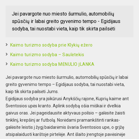
Jei pavargote nuo miesto šurmulio, automobilių
spūsčių ir labai greito gyvenimo tempo - Egidijaus
sodyba, tai nuostabi vieta, kaip tik skirta pailsėti
Kaimo turizmo sodyba prie Klykių ežero
Kaimo turizmo sodyba – Saulėtekis
Kaimo turizmo sodyba MĖNULIO ĮLANKA
Jei pavargote nuo miesto šurmulio, automobilių spūsčių ir labai
greito gyvenimo tempo – Egidijaus sodyba, tai nuostabi vieta,
kaip tik skirta pailsėti Jums.
Egidijaus sodyba yra įsikūrusi Anykščių rajone, Kuprių kaime ant
Šventosios upės kranto. Aplink sodybą ošia miškai ir dvelkia
gaivus oras. Jei pageidausite aktyvaus poilsio – galėsite žaisti
tinklinį, krepšinį ar futbolą. Norėdami pramankštinti rankas-
galėsite leistis į žygį baidarėmis švaria Šventosios upe, o grįžę
atsipalaiduoti karštoje pirtelėje. Ant šlaito įrengtoje pavėsinėje