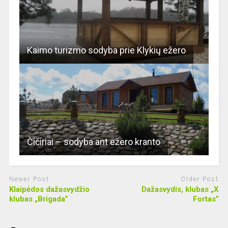
Kaimo turizmo sodyba prie Klykių ežero
Čičiriai – sodyba ant ežero kranto
Newer Post
Older Post
Klaipėdos dažasvydžio
Dažasvydis, klubas „X
klubas „Brigada”
Fortas”