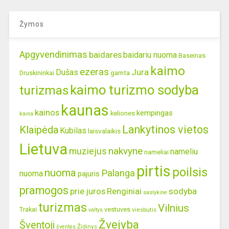
Žymos
Apgyvendinimas
baidares
baidariu nuoma
Baseinas
kaimo
ezeras
Jura
Dušas
gamta
Druskininkai
kaimo turizmo sodyba
turizmas
kaunas
kainos
kempingas
keliones
kaina
Lankytinos vietos
Klaipėda
Kubilas
laisvalaikis
Lietuva
nakvyne
muziejus
nameliu
nameliai
pirtis
poilsis
nuoma
Palanga
nuoma
pajuris
pramogos
prie juros
Renginiai
sodyba
saslykine
turizmas
Vilnius
Trakai
vestuves
viesbutis
valtys
Žvejyba
Šventoji
Židinys
šventės