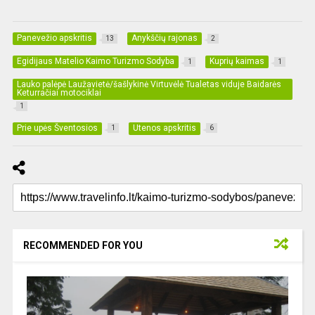
Panevežio apskritis
Anykščių rajonas
13
2
Egidijaus Matelio Kaimo Turizmo Sodyba
Kuprių kaimas
1
1
Lauko palėpė Laužavietė/šašlykinė Virtuvėlė Tualetas viduje Baidarės
Keturračiai motociklai
1
Prie upės Šventosios
Utenos apskritis
1
6
RECOMMENDED FOR YOU