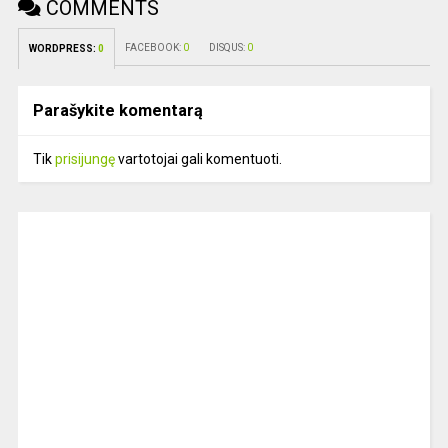
COMMENTS
FACEBOOK:
0
DISQUS:
0
WORDPRESS:
0
Parašykite komentarą
Tik
prisijungę
vartotojai gali komentuoti.