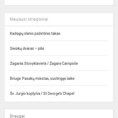
Naujausi straipsniai
Kadagių slėnio pažintinis takas
Siesikų dvaras – pilis
Žagarės Stovyklavietė / Žagarė Campsite
Briugė: Pasakų miestas, sustingęs laike
Šv. Jurgio koplyčia / St George’s Chapel
Draugai