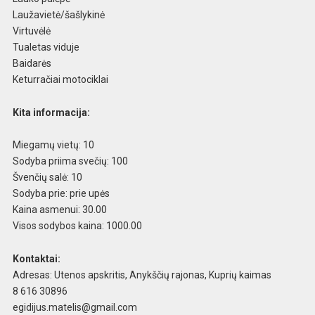
Laužavietė/šašlykinė
Virtuvėlė
Tualetas viduje
Baidarės
Keturračiai motociklai
Kita informacija:
Miegamų vietų: 10
Sodyba priima svečių: 100
Švenčių salė: 10
Sodyba prie: prie upės
Kaina asmenui: 30.00
Visos sodybos kaina: 1000.00
Kontaktai:
Adresas: Utenos apskritis, Anykščių rajonas, Kuprių kaimas
8 616 30896
egidijus.matelis@gmail.com