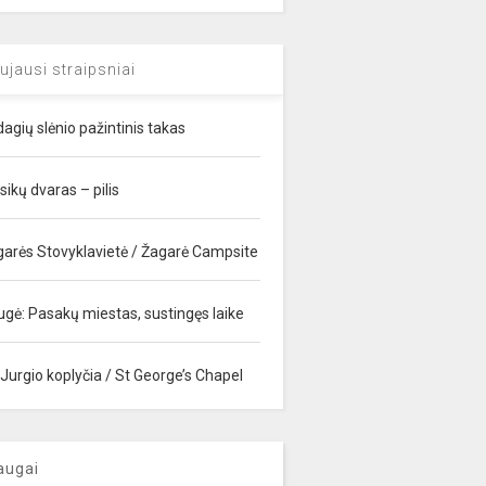
ujausi straipsniai
agių slėnio pažintinis takas
sikų dvaras – pilis
garės Stovyklavietė / Žagarė Campsite
ugė: Pasakų miestas, sustingęs laike
 Jurgio koplyčia / St George’s Chapel
augai