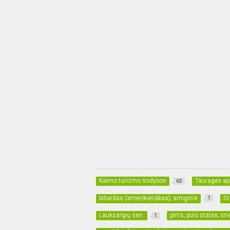
Kaimo turizmo sodybos
Tauragės aps
65
biliardas (amerikietiškas); smiginis
Gr
1
Lauksargių sen.
pirtis; pulo stalas; s
1