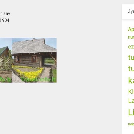
Žy
r. sav.
2 904
Ap
nu
ez
t
t
k
Kl
L
L
nam