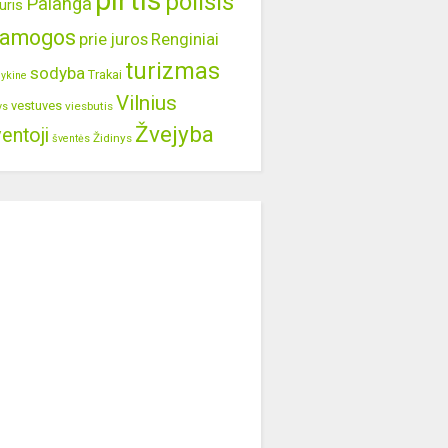
pirtis
poilsis
Palanga
uris
ramogos
prie juros
Renginiai
turizmas
sodyba
Trakai
lykine
Vilnius
vestuves
viesbutis
ys
Žvejyba
entoji
Židinys
šventės