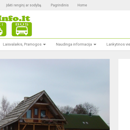
Įdėti renginį ar sodybą.
Pagrindinis
Home
Laisvalaikis, Pramogos
Naudinga informacija
Lankytinos vi