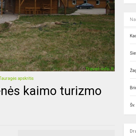
Na
Kad
Sie
Ža
Tauragės apskritis
enės kaimo turizmo
Bri
Šv.
Dr