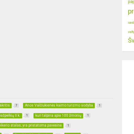
paj
p
sas
valt
Šv
kritis
Anos Valčiukienės kaimo turizmo sodyba
7
1
iežpelkių II k.
kuri talpina apie 100 žmonių
1
1
neikerio stalas; yra pristatoma pavėsinė
1