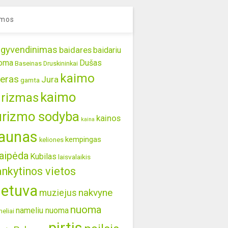
mos
gyvendinimas
baidares
baidariu
oma
Dušas
Baseinas
Druskininkai
kaimo
eras
Jura
gamta
kaimo
urizmas
urizmo sodyba
kainos
kaina
aunas
kempingas
keliones
aipėda
Kubilas
laisvalaikis
ankytinos vietos
ietuva
nakvyne
muziejus
nuoma
nameliu nuoma
eliai