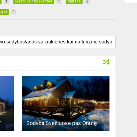
švęsti įvairias šventes
taurage
1
1
2
inys)
1
”
Sodyba Svečiuose pas Onutę