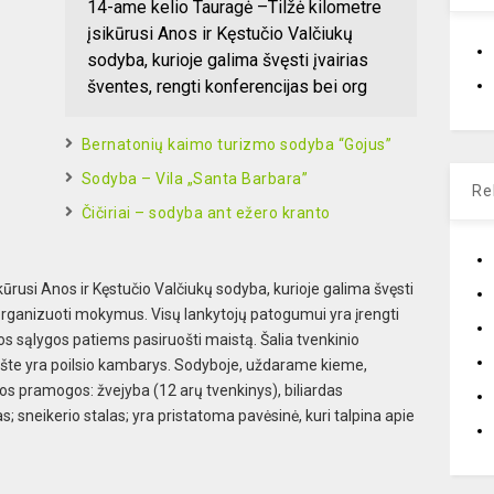
14-ame kelio Tauragė –Tilžė kilometre
įsikūrusi Anos ir Kęstučio Valčiukų
sodyba, kurioje galima švęsti įvairias
šventes, rengti konferencijas bei org
Bernatonių kaimo turizmo sodyba “Gojus”
Sodyba – Vila „Santa Barbara”
Re
Čičiriai – sodyba ant ežero kranto
ūrusi Anos ir Kęstučio Valčiukų sodyba, kurioje galima švęsti
i organizuoti mokymus. Visų lankytojų patogumui yra įrengti
os sąlygos patiems pasiruošti maistą. Šalia tvenkinio
ukšte yra poilsio kambarys. Sodyboje, uždarame kieme,
tos pramogos: žvejyba (12 arų tvenkinys), biliardas
las; sneikerio stalas; yra pristatoma pavėsinė, kuri talpina apie