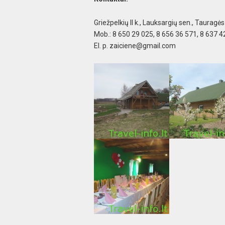
Griežpelkių II k., Lauksargių sen., Tauragės 
Mob.: 8 650 29 025, 8 656 36 571, 8 637 4
El. p.
zaiciene@gmail.com