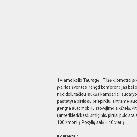
14-ame kelio Tauragė –Tilžė kilometre įsik
įvairias šventes, rengti konferencijas be
nedideli, tačiau jaukūs kambariai, sudaryt
pastatyta pirtis su priepirčiu, antrame a
įrengta automobilių stovėjimo aikštelė. Ki
(amerikietiškas); smiginis, pirtis; pulo sta
100 žmonių. Pokylių salė – 40 vietų.
Kontaktai: