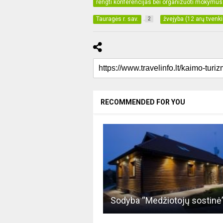
rengti konferencijas bei organizuoti mokymus
Tauragės r. sav.
žvejyba (12 arų tvenk
2
RECOMMENDED FOR YOU
Sodyba “Medžiotojų sostinė