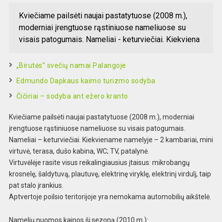
Kviečiame pailsėti naujai pastatytuose (2008 m.),
moderniai įrengtuose rąstiniuose nameliuose su
visais patogumais. Nameliai - keturviečiai. Kiekviena
„Birutės” svečių namai Palangoje
Edmundo Dapkaus kaimo turizmo sodyba
Čičiriai – sodyba ant ežero kranto
Kviečiame pailsėti naujai pastatytuose (2008 m.), moderniai
įrengtuose rąstiniuose nameliuose su visais patogumais.
Nameliai – keturviečiai. Kiekviename namelyje – 2 kambariai, mini
virtuvė, terasa, dušo kabina, WC; TV, patalynė.
Virtuvėlėje rasite visus reikalingiausius įtaisus: mikrobangų
krosnelę, šaldytuvą, plautuvę, elektrinę viryklę, elektrinį virdulį, taip
pat stalo įrankius.
Aptvertoje poilsio teritorijoje yra nemokama automobilių aikštelė.
Namelių nuomos kainos šį sezoną (2010 m.):