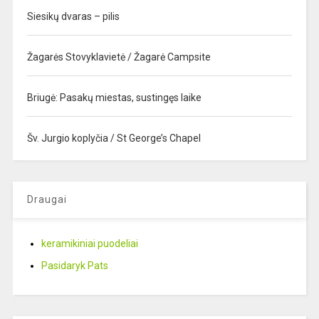
Siesikų dvaras – pilis
Žagarės Stovyklavietė / Žagarė Campsite
Briugė: Pasakų miestas, sustingęs laike
Šv. Jurgio koplyčia / St George’s Chapel
Draugai
keramikiniai puodeliai
Pasidaryk Pats