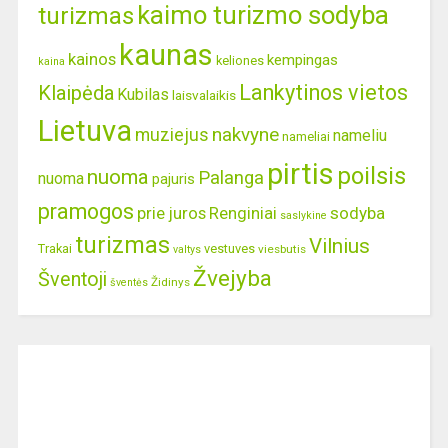
kaimo turizmo sodyba
turizmas
kaunas
kainos
kempingas
keliones
kaina
Lankytinos vietos
Klaipėda
Kubilas
laisvalaikis
Lietuva
nakvyne
muziejus
nameliu
nameliai
pirtis
poilsis
nuoma
Palanga
nuoma
pajuris
pramogos
prie juros
Renginiai
sodyba
saslykine
turizmas
Vilnius
Trakai
vestuves
viesbutis
valtys
Žvejyba
Šventoji
Židinys
šventės