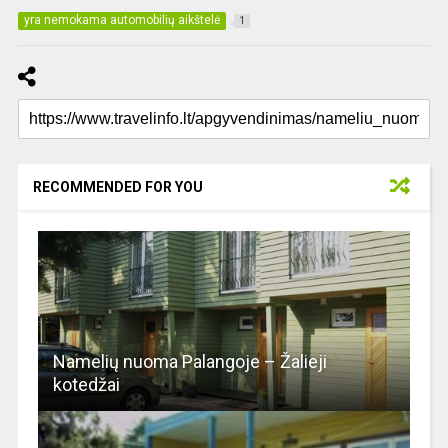
yra nemokama automobilių aikštelė
1
RECOMMENDED FOR YOU
Namelių nuoma Palangoje – Žalieji
kotedžai