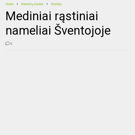
Home
Namelių nuoma
Šventoji
Mediniai rąstiniai
nameliai Šventojoje
0