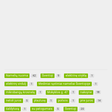
Namelių nuoma
Šventoji
elektrinę viryklę
42
9
1
elektrinį virdulį
Mediniai rąstiniai nameliai Šventojoje
1
1
mikrobangų krosnelę
Mokyklos g. 47
nakvyne
1
1
18
netoli juros
plautuvę
poilsiis
prie juros
5
1
1
14
šaldytuvą
su patogumais
Šventoji
1
5
20