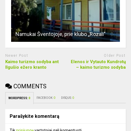
Namukai Šventojoje, prie klubo „Rozali”
Newer Post
Older Post
Kaimo turizmo sodyba ant
Elenos ir Vytauto Kundrotų
Ilgušio ežero kranto
– kaimo turizmo sodyba
COMMENTS
FACEBOOK:
0
DISQUS:
0
WORDPRESS:
0
Parašykite komentarą
Tik
prisijungę
vartotojai gali komentuoti.