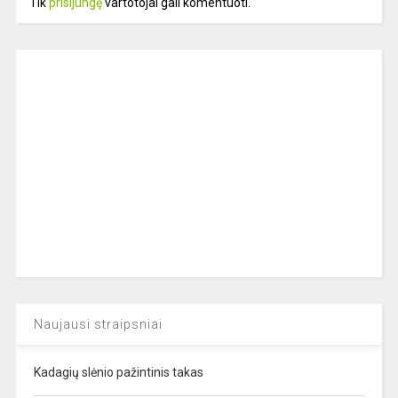
Tik
prisijungę
vartotojai gali komentuoti.
Naujausi straipsniai
Kadagių slėnio pažintinis takas