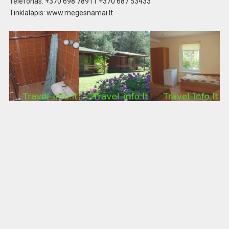
Telefonas: +370 698 78911 +370 687 53433
Tinklalapis: www.megesnamai.lt