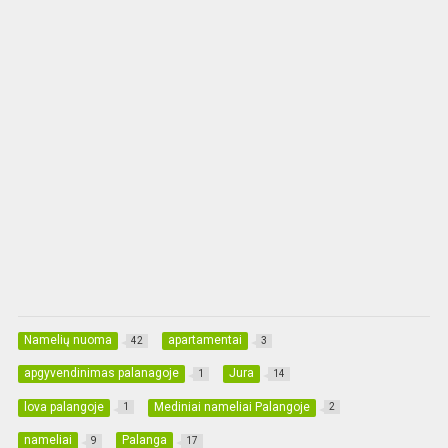
Namelių nuoma
apartamentai
42
3
apgyvendinimas palanagoje
Jura
1
14
lova palangoje
Mediniai nameliai Palangoje
1
2
nameliai
Palanga
9
17