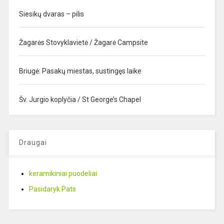
Siesikų dvaras – pilis
Žagarės Stovyklavietė / Žagarė Campsite
Briugė: Pasakų miestas, sustingęs laike
Šv. Jurgio koplyčia / St George’s Chapel
Draugai
keramikiniai puodeliai
Pasidaryk Pats