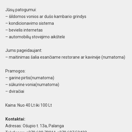
Jūsų patogumui:
– šildomos vonios ar dušo kambario grindys
– kondicionavimo sistema
– bevielis internetas
– automobilių stovėjimo aikštelė
Jums pageidaujant:
– maitinimas šalia esančiame restorane ar kavinėje (numatoma)
Pramogos:
– garinė pirtis(numatoma)
– sūkurinė vonia(numatoma)
– dviračiai
Kaina: Nuo 40 Lt iki 100 Lt
Kontaktai:
Adresas: Ošupio t. 13a, Palanga