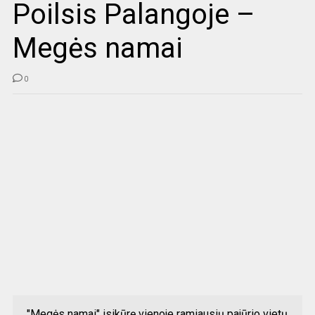
Poilsis Palangoje –
Megės namai
0
"Megės namai" isikūrę vienoje ramiausių pajūrio vietų