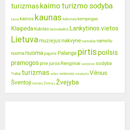
kaimo turizmo sodyba
turizmas
kaunas
kainos
kempingas
keliones
kaina
Lankytinos vietos
Klaipėda
Kubilas
laisvalaikis
Lietuva
nakvyne
muziejus
nameliu
nameliai
pirtis
poilsis
nuoma
Palanga
nuoma
pajuris
pramogos
prie juros
Renginiai
sodyba
saslykine
turizmas
Vilnius
Trakai
vestuves
viesbutis
valtys
Žvejyba
Šventoji
Židinys
šventės