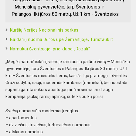
- Monciškių gyvenvietėje, tarp Šventosios ir
Palangos. Iki jūros 80 metrų. Už 1 km - Šventosios
Kuršių Nerijos Nacionalinis parkas
Baidarių nuoma Jūros upe Žemaitijoje, Turistauk.lt
Namukai Šventojoje, prie klubo „Rozali”
„Megės namai” isikūrę vienoje ramiausių pajūrio vietų – Monciškių
gyvenvietėje, tarp Šventosios ir Palangos. Iki jūros 80 metrų. Už 1
km – Šventosios miestelis tiems, kas išsiilgo pramogų ir šventės.
Graži sodyba, nauji, modernūs kambariai(nameliai), bei nuostabi
supanti gamta sukurs atostogaujančiai šeimai ar draugų
kompanijai jaukią ramią aplinką, suteiks puikų poilsį.
Svečių namai siūlo moderniai įrengtus:
– apartamentus
– dviviečius, triviečius, keturviečius numerius
– atskirus namelius