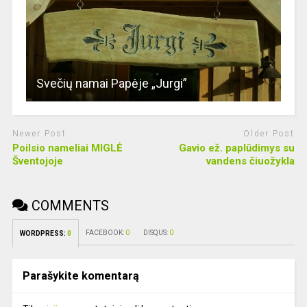
Svečių namai Papėje „Jurgi”
Newer Post
Older Post
Poilsio nameliai MIGLĖ
Gavio ež. paplūdimys su
Šventojoje
vandens čiuožykla
COMMENTS
FACEBOOK:
0
DISQUS:
0
WORDPRESS:
0
Parašykite komentarą