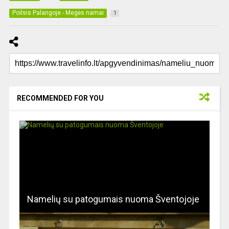
Poilsis Palangoje - Megės namai
1
RECOMMENDED FOR YOU
Namelių su patogumais nuoma Šventojoje