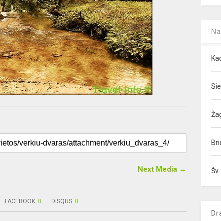
Na
Kad
Sie
Ža
Bri
Next Media →
Šv.
FACEBOOK:
0
DISQUS:
0
Dr