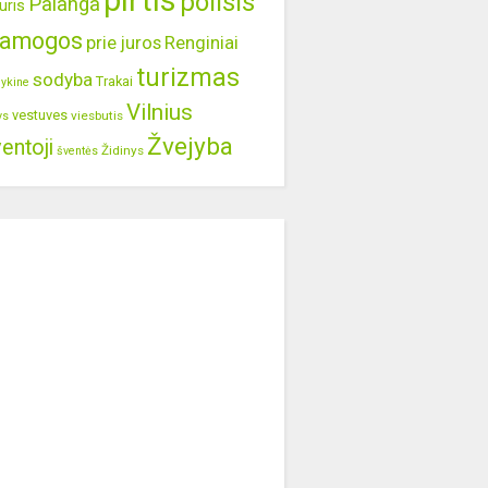
pirtis
poilsis
Palanga
uris
ramogos
prie juros
Renginiai
turizmas
sodyba
Trakai
lykine
Vilnius
vestuves
viesbutis
ys
Žvejyba
entoji
Židinys
šventės