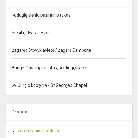
Kadagių slėnio pažintinis takas
Siesikų dvaras – pilis
Žagarės Stovyklavietė / Žagarė Campsite
Briugė: Pasakų miestas, sustingęs laike
Šv. Jurgio koplyčia / St George’s Chapel
Draugai
keramikiniai puodeliai