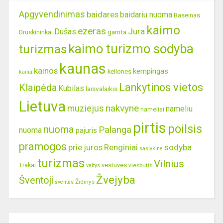
Apgyvendinimas
baidares
baidariu nuoma
Baseinas
kaimo
ezeras
Jura
Dušas
gamta
Druskininkai
kaimo turizmo sodyba
turizmas
kaunas
kainos
kempingas
keliones
kaina
Lankytinos vietos
Klaipėda
Kubilas
laisvalaikis
Lietuva
nakvyne
muziejus
nameliu
nameliai
pirtis
poilsis
nuoma
Palanga
nuoma
pajuris
pramogos
prie juros
Renginiai
sodyba
saslykine
turizmas
Vilnius
Trakai
vestuves
viesbutis
valtys
Žvejyba
Šventoji
Židinys
šventės