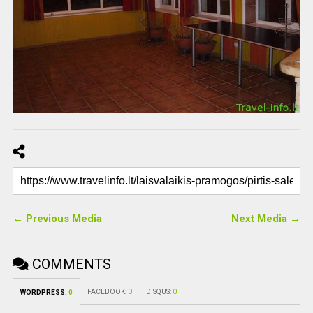
← Previous Media
Next Media →
COMMENTS
FACEBOOK:
0
DISQUS:
0
WORDPRESS:
0