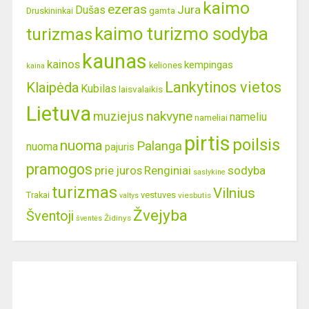
kaimo
ezeras
Jura
Dušas
gamta
Druskininkai
kaimo turizmo sodyba
turizmas
kaunas
kainos
kempingas
keliones
kaina
Lankytinos vietos
Klaipėda
Kubilas
laisvalaikis
Lietuva
nakvyne
muziejus
nameliu
nameliai
pirtis
poilsis
nuoma
Palanga
nuoma
pajuris
pramogos
prie juros
Renginiai
sodyba
saslykine
turizmas
Vilnius
Trakai
vestuves
viesbutis
valtys
Žvejyba
Šventoji
Židinys
šventės