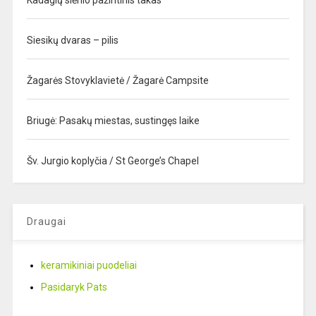
Kadagių slėnio pažintinis takas
Siesikų dvaras – pilis
Žagarės Stovyklavietė / Žagarė Campsite
Briugė: Pasakų miestas, sustingęs laike
Šv. Jurgio koplyčia / St George’s Chapel
Draugai
keramikiniai puodeliai
Pasidaryk Pats