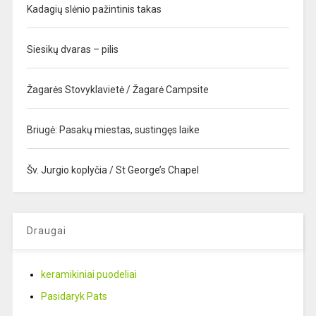
Kadagių slėnio pažintinis takas
Siesikų dvaras – pilis
Žagarės Stovyklavietė / Žagarė Campsite
Briugė: Pasakų miestas, sustingęs laike
Šv. Jurgio koplyčia / St George’s Chapel
Draugai
keramikiniai puodeliai
Pasidaryk Pats