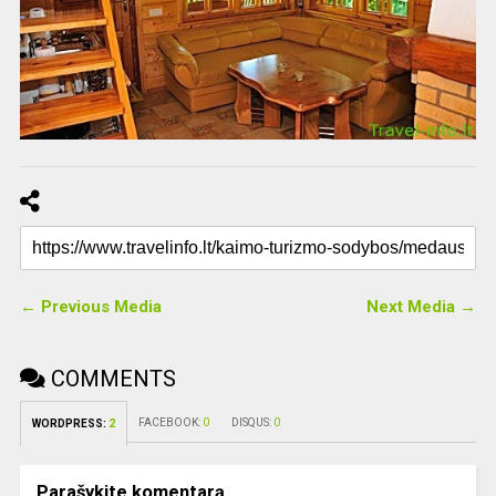
← Previous Media
Next Media →
COMMENTS
FACEBOOK:
0
DISQUS:
0
WORDPRESS:
2
Parašykite komentarą