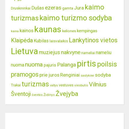
kaimo
ezeras
Jura
Dušas
gamta
Druskininkai
kaimo turizmo sodyba
turizmas
kaunas
kainos
kempingas
keliones
kaina
Lankytinos vietos
Klaipėda
Kubilas
laisvalaikis
Lietuva
nakvyne
muziejus
nameliu
nameliai
pirtis
poilsis
nuoma
Palanga
nuoma
pajuris
pramogos
prie juros
Renginiai
sodyba
saslykine
turizmas
Vilnius
Trakai
vestuves
viesbutis
valtys
Žvejyba
Šventoji
Židinys
šventės