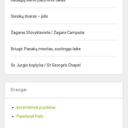
Kadagių slėnio pažintinis takas
Siesikų dvaras – pilis
Žagarės Stovyklavietė / Žagarė Campsite
Briugė: Pasakų miestas, sustingęs laike
Šv. Jurgio koplyčia / St George’s Chapel
Draugai
keramikiniai puodeliai
Pasidaryk Pats