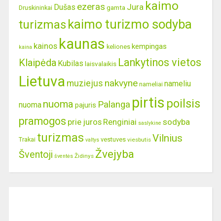
kaimo
ezeras
Jura
Dušas
gamta
Druskininkai
kaimo turizmo sodyba
turizmas
kaunas
kainos
kempingas
keliones
kaina
Lankytinos vietos
Klaipėda
Kubilas
laisvalaikis
Lietuva
nakvyne
muziejus
nameliu
nameliai
pirtis
poilsis
nuoma
Palanga
nuoma
pajuris
pramogos
prie juros
Renginiai
sodyba
saslykine
turizmas
Vilnius
Trakai
vestuves
viesbutis
valtys
Žvejyba
Šventoji
Židinys
šventės