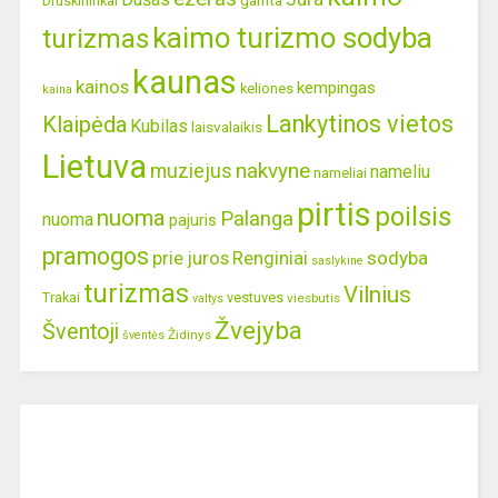
gamta
Druskininkai
kaimo turizmo sodyba
turizmas
kaunas
kainos
kempingas
keliones
kaina
Lankytinos vietos
Klaipėda
Kubilas
laisvalaikis
Lietuva
nakvyne
muziejus
nameliu
nameliai
pirtis
poilsis
nuoma
Palanga
nuoma
pajuris
pramogos
prie juros
Renginiai
sodyba
saslykine
turizmas
Vilnius
Trakai
vestuves
viesbutis
valtys
Žvejyba
Šventoji
Židinys
šventės