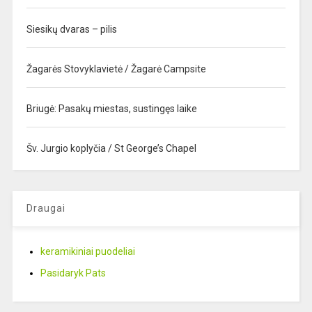
Siesikų dvaras – pilis
Žagarės Stovyklavietė / Žagarė Campsite
Briugė: Pasakų miestas, sustingęs laike
Šv. Jurgio koplyčia / St George’s Chapel
Draugai
keramikiniai puodeliai
Pasidaryk Pats