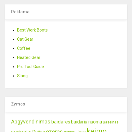
Reklama
Best Work Boots
Cat Gear
Coffee
Heated Gear
Pro Tool Guide
Slang
Žymos
Apgyvendinimas
baidares
baidariu nuoma
Baseinas
kaimo
ezeras
Jura
Dušas