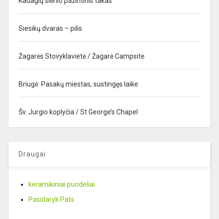
Kadagių slėnio pažintinis takas
Siesikų dvaras – pilis
Žagarės Stovyklavietė / Žagarė Campsite
Briugė: Pasakų miestas, sustingęs laike
Šv. Jurgio koplyčia / St George’s Chapel
Draugai
keramikiniai puodeliai
Pasidaryk Pats