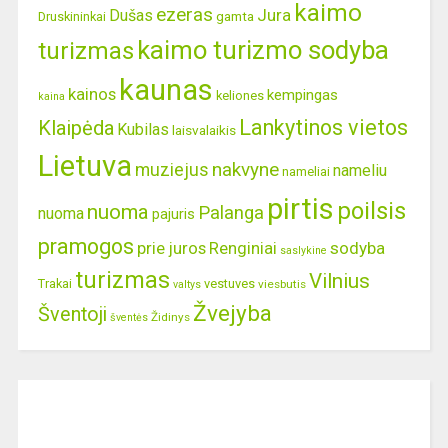
kaimo
ezeras
Jura
Dušas
gamta
Druskininkai
kaimo turizmo sodyba
turizmas
kaunas
kainos
kempingas
keliones
kaina
Lankytinos vietos
Klaipėda
Kubilas
laisvalaikis
Lietuva
nakvyne
muziejus
nameliu
nameliai
pirtis
poilsis
nuoma
Palanga
nuoma
pajuris
pramogos
prie juros
Renginiai
sodyba
saslykine
turizmas
Vilnius
Trakai
vestuves
viesbutis
valtys
Žvejyba
Šventoji
Židinys
šventės