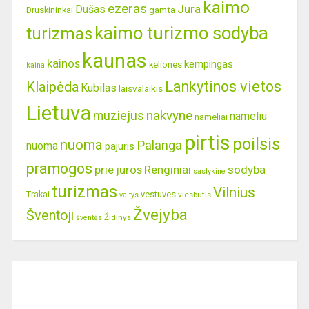
kaimo
ezeras
Jura
Dušas
gamta
Druskininkai
kaimo turizmo sodyba
turizmas
kaunas
kainos
kempingas
keliones
kaina
Lankytinos vietos
Klaipėda
Kubilas
laisvalaikis
Lietuva
nakvyne
muziejus
nameliu
nameliai
pirtis
poilsis
nuoma
Palanga
nuoma
pajuris
pramogos
prie juros
Renginiai
sodyba
saslykine
turizmas
Vilnius
Trakai
vestuves
viesbutis
valtys
Žvejyba
Šventoji
Židinys
šventės