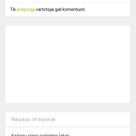
Tik
prisijungę
vartotojai gali komentuoti.
Naujausi straipsniai
Kadagių slėnio pažintinis takas