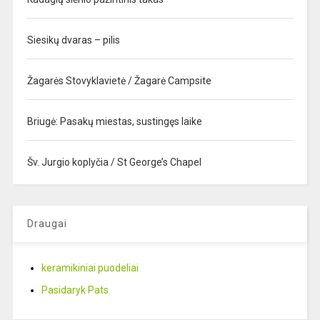
Siesikų dvaras – pilis
Žagarės Stovyklavietė / Žagarė Campsite
Briugė: Pasakų miestas, sustingęs laike
Šv. Jurgio koplyčia / St George’s Chapel
Draugai
keramikiniai puodeliai
Pasidaryk Pats