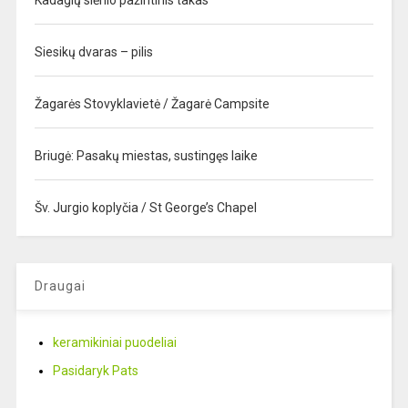
Kadagių slėnio pažintinis takas
Siesikų dvaras – pilis
Žagarės Stovyklavietė / Žagarė Campsite
Briugė: Pasakų miestas, sustingęs laike
Šv. Jurgio koplyčia / St George’s Chapel
Draugai
keramikiniai puodeliai
Pasidaryk Pats