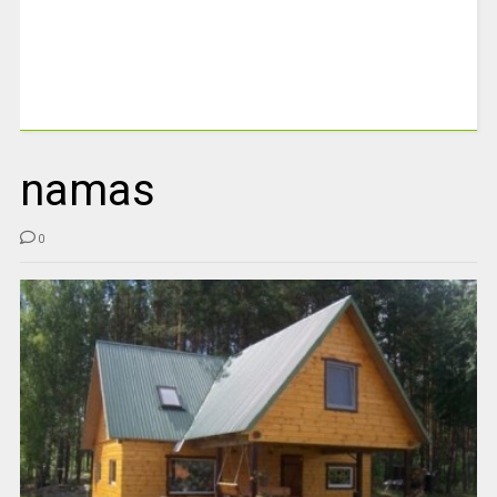
namas
0