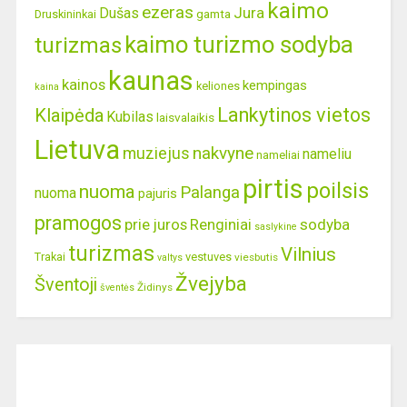
kaimo
ezeras
Jura
Dušas
gamta
Druskininkai
kaimo turizmo sodyba
turizmas
kaunas
kainos
kempingas
keliones
kaina
Lankytinos vietos
Klaipėda
Kubilas
laisvalaikis
Lietuva
nakvyne
muziejus
nameliu
nameliai
pirtis
poilsis
nuoma
Palanga
nuoma
pajuris
pramogos
prie juros
Renginiai
sodyba
saslykine
turizmas
Vilnius
Trakai
vestuves
viesbutis
valtys
Žvejyba
Šventoji
Židinys
šventės