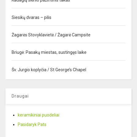
Kadagių slėnio pažintinis takas
Siesikų dvaras – pilis
Žagarės Stovyklavietė / Žagarė Campsite
Briugė: Pasakų miestas, sustingęs laike
Šv. Jurgio koplyčia / St George’s Chapel
Draugai
keramikiniai puodeliai
Pasidaryk Pats