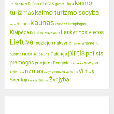
kaimo
ezeras
Jura
Dušas
gamta
Druskininkai
kaimo turizmo sodyba
turizmas
kaunas
kainos
kempingas
keliones
kaina
Lankytinos vietos
Klaipėda
Kubilas
laisvalaikis
Lietuva
nakvyne
muziejus
nameliu
nameliai
pirtis
poilsis
nuoma
Palanga
nuoma
pajuris
pramogos
prie juros
Renginiai
sodyba
saslykine
turizmas
Vilnius
Trakai
vestuves
viesbutis
valtys
Žvejyba
Šventoji
Židinys
šventės