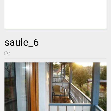
saule_6
0