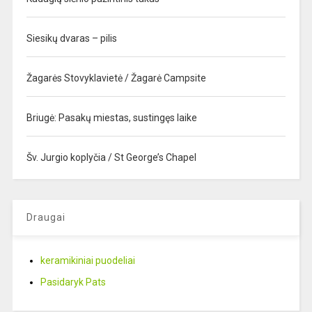
Siesikų dvaras – pilis
Žagarės Stovyklavietė / Žagarė Campsite
Briugė: Pasakų miestas, sustingęs laike
Šv. Jurgio koplyčia / St George’s Chapel
Draugai
keramikiniai puodeliai
Pasidaryk Pats