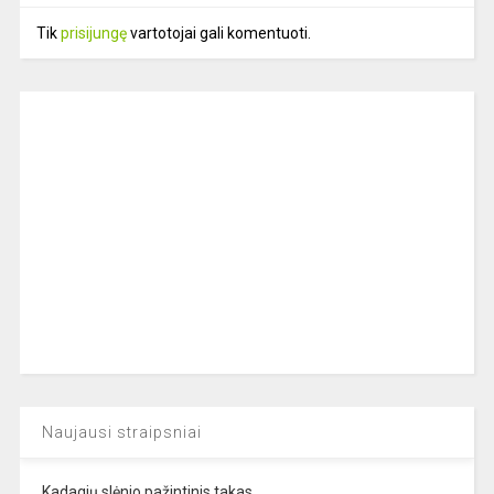
Tik
prisijungę
vartotojai gali komentuoti.
Naujausi straipsniai
Kadagių slėnio pažintinis takas