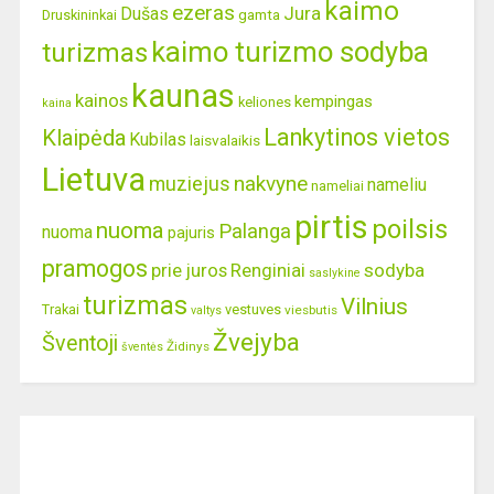
kaimo
ezeras
Jura
Dušas
gamta
Druskininkai
kaimo turizmo sodyba
turizmas
kaunas
kainos
kempingas
keliones
kaina
Lankytinos vietos
Klaipėda
Kubilas
laisvalaikis
Lietuva
nakvyne
muziejus
nameliu
nameliai
pirtis
poilsis
nuoma
Palanga
nuoma
pajuris
pramogos
prie juros
Renginiai
sodyba
saslykine
turizmas
Vilnius
Trakai
vestuves
viesbutis
valtys
Žvejyba
Šventoji
Židinys
šventės