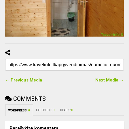
← Previous Media
Next Media →
COMMENTS
FACEBOOK:
0
DISQUS:
0
WORDPRESS:
0
Parašykite komentarą