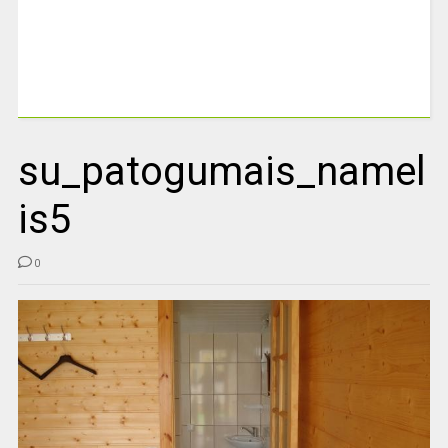
su_patogumais_namel
is5
0