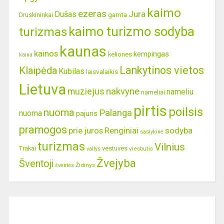
kaimo
ezeras
Jura
Dušas
gamta
Druskininkai
kaimo turizmo sodyba
turizmas
kaunas
kainos
kempingas
keliones
kaina
Lankytinos vietos
Klaipėda
Kubilas
laisvalaikis
Lietuva
nakvyne
muziejus
nameliu
nameliai
pirtis
poilsis
nuoma
Palanga
nuoma
pajuris
pramogos
prie juros
Renginiai
sodyba
saslykine
turizmas
Vilnius
Trakai
vestuves
viesbutis
valtys
Žvejyba
Šventoji
Židinys
šventės