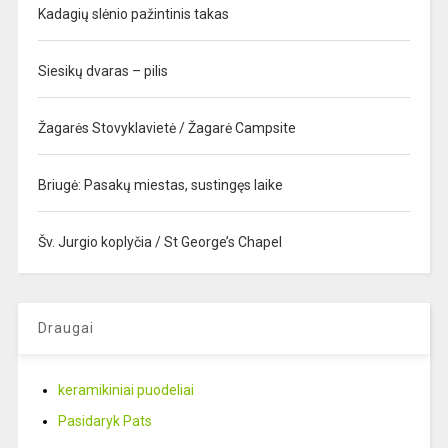
Kadagių slėnio pažintinis takas
Siesikų dvaras – pilis
Žagarės Stovyklavietė / Žagarė Campsite
Briugė: Pasakų miestas, sustingęs laike
Šv. Jurgio koplyčia / St George’s Chapel
Draugai
keramikiniai puodeliai
Pasidaryk Pats