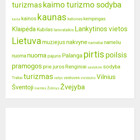
kaimo turizmo sodyba
turizmas
kaunas
kainos
kempingas
keliones
kaina
Lankytinos vietos
Klaipėda
Kubilas
laisvalaikis
Lietuva
nakvyne
muziejus
nameliu
nameliai
pirtis
poilsis
nuoma
Palanga
nuoma
pajuris
pramogos
prie juros
Renginiai
sodyba
saslykine
turizmas
Vilnius
Trakai
vestuves
viesbutis
valtys
Žvejyba
Šventoji
Židinys
šventės