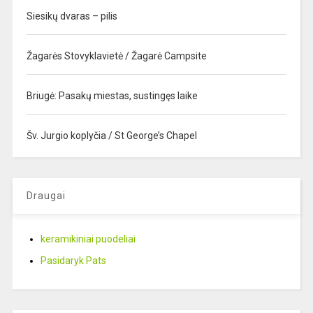
Siesikų dvaras – pilis
Žagarės Stovyklavietė / Žagarė Campsite
Briugė: Pasakų miestas, sustingęs laike
Šv. Jurgio koplyčia / St George’s Chapel
Draugai
keramikiniai puodeliai
Pasidaryk Pats