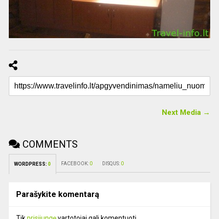
Next Media →
COMMENTS
FACEBOOK:
0
DISQUS:
0
WORDPRESS:
0
Parašykite komentarą
Tik
prisijungę
vartotojai gali komentuoti.